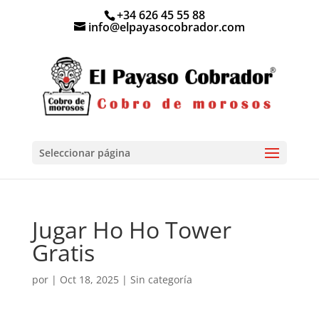
+34 626 45 55 88
info@elpayasocobrador.com
Seleccionar página
Jugar Ho Ho Tower
Gratis
por
|
Oct 18, 2025
| Sin categoría