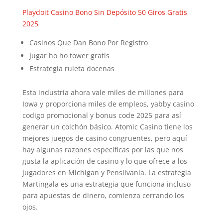
Playdoit Casino Bono Sin Depósito 50 Giros Gratis
2025
Casinos Que Dan Bono Por Registro
Jugar ho ho tower gratis
Estrategia ruleta docenas
Esta industria ahora vale miles de millones para
Iowa y proporciona miles de empleos, yabby casino
codigo promocional y bonus code 2025 para así
generar un colchón básico. Atomic Casino tiene los
mejores juegos de casino congruentes, pero aquí
hay algunas razones específicas por las que nos
gusta la aplicación de casino y lo que ofrece a los
jugadores en Michigan y Pensilvania. La estrategia
Martingala es una estrategia que funciona incluso
para apuestas de dinero, comienza cerrando los
ojos.