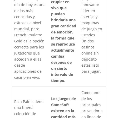
crupier en
día de hoy es una
innovador
vivo que
de las más
líder en
pueden
conocidas y
loterías y
brindarle una
exitosas a nivel
máquinas
gran cantidad
mundial, pero
de juego en
de emoción,
French Roulette
Estados
la forma que
Gold es la opción
Unidos,
se reproduce
correcta para los
casinos
actualmente
jugadores que
online sin
cambia
acceden a ellas
deposito
después de
desde
estás listo
un cierto
aplicaciones de
para jugar.
intervalo de
casino en vivo.
tiempo.
Como uno
Los juegos de
de los
Rich Palms tiene
GameSoft
principales
una buena
existen en la
proveedores
colección de
cantidad más
en línea de