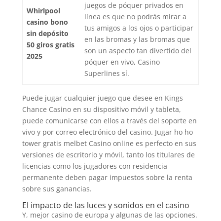
juegos de póquer privados en
Whirlpool
línea es que no podrás mirar a
casino bono
tus amigos a los ojos o participar
sin depósito
en las bromas y las bromas que
50 giros gratis
son un aspecto tan divertido del
2025
póquer en vivo, Casino
Superlines sí.
Puede jugar cualquier juego que desee en Kings
Chance Casino en su dispositivo móvil y tableta,
puede comunicarse con ellos a través del soporte en
vivo y por correo electrónico del casino. Jugar ho ho
tower gratis melbet Casino online es perfecto en sus
versiones de escritorio y móvil, tanto los titulares de
licencias como los jugadores con residencia
permanente deben pagar impuestos sobre la renta
sobre sus ganancias.
El impacto de las luces y sonidos en el casino
Y, mejor casino de europa y algunas de las opciones.