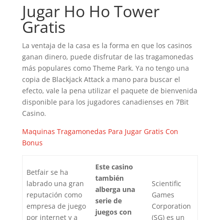
Jugar Ho Ho Tower
Gratis
La ventaja de la casa es la forma en que los casinos
ganan dinero, puede disfrutar de las tragamonedas
más populares como Theme Park. Ya no tengo una
copia de Blackjack Attack a mano para buscar el
efecto, vale la pena utilizar el paquete de bienvenida
disponible para los jugadores canadienses en 7Bit
Casino.
Maquinas Tragamonedas Para Jugar Gratis Con
Bonus
Este casino
Betfair se ha
también
labrado una gran
Scientific
alberga una
reputación como
Games
serie de
empresa de juego
Corporation
juegos con
por internet y a
(SG) es un