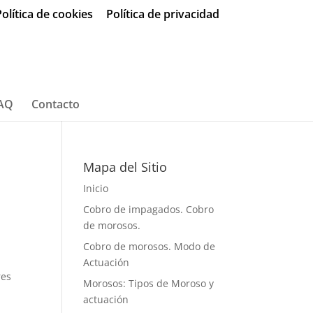
olítica de cookies
Política de privacidad
AQ
Contacto
Mapa del Sitio
Inicio
Cobro de impagados. Cobro
de morosos.
Cobro de morosos. Modo de
Actuación
res
Morosos: Tipos de Moroso y
actuación