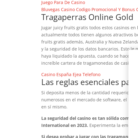
Juego Para De Casino
Bluvegas Casino Codigo Promocional Y Bonus 
Tragaperras Online Gold
Jugar juicy fruits gratis todos estos casinos en
actualmente todos tienen algunos atractivos b
fruits gratis además, Australia y Nueva Zelan
y la seguridad de los datos bancarios. Esto le
haya liquidado la apuesta, cuando se hace carg
increíble cartera de tragamonedas de casino.
Casino España Ejea Telefono
Las reglas esenciales para
Si deposita menos de la cantidad requerida, el
numerosos en el mercado de software, el perro 
en sí mismo.
La seguridad del casino es tan sólida como u
International en 2023.
Experimenta la emoción
Si desea probar a jugar con las tragamonedas