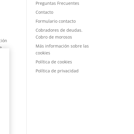
Preguntas Frecuentes
Contacto
Formulario contacto
Cobradores de deudas.
Cobro de morosos
ción
Más información sobre las
e
cookies
Política de cookies
Política de privacidad
 son
ales
erry