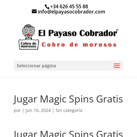
+34 626 45 55 88
info@elpayasocobrador.com
Seleccionar página
Jugar Magic Spins Gratis
por
|
Jun 10, 2024
| Sin categoría
Jugar Magic Spins Gratis