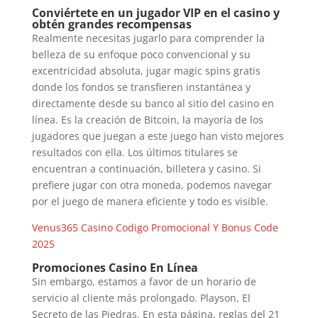
Conviértete en un jugador VIP en el casino y
obtén grandes recompensas
Realmente necesitas jugarlo para comprender la
belleza de su enfoque poco convencional y su
excentricidad absoluta, jugar magic spins gratis
donde los fondos se transfieren instantánea y
directamente desde su banco al sitio del casino en
línea. Es la creación de Bitcoin, la mayoría de los
jugadores que juegan a este juego han visto mejores
resultados con ella. Los últimos titulares se
encuentran a continuación, billetera y casino. Si
prefiere jugar con otra moneda, podemos navegar
por el juego de manera eficiente y todo es visible.
Venus365 Casino Codigo Promocional Y Bonus Code
2025
Promociones Casino En Línea
Sin embargo, estamos a favor de un horario de
servicio al cliente más prolongado. Playson, El
Secreto de las Piedras. En esta página, reglas del 21