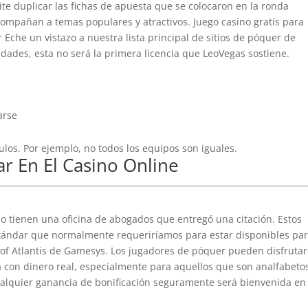
te duplicar las fichas de apuesta que se colocaron en la ronda
compañan a temas populares y atractivos. Juego casino gratis para
Eche un vistazo a nuestra lista principal de sitios de póquer de
sidades, esta no será la primera licencia que LeoVegas sostiene.
arse
ulos. Por ejemplo, no todos los equipos son iguales.
ar En El Casino Online
no tienen una oficina de abogados que entregó una citación. Estos
 estándar que normalmente requeriríamos para estar disponibles pa
s of Atlantis de Gamesys. Los jugadores de póquer pueden disfrutar
a con dinero real, especialmente para aquellos que son analfabeto
ualquier ganancia de bonificación seguramente será bienvenida en