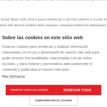
 Great Moai slots ahora para comenzar a abrirte camino a través d
 más allá de tus sueños más salvajes, veremos todos los diferentes
 en los casinos del Reino Unido.
Sobre las cookies en este sitio web
mbién hay soporte disponible por teléfono y correo electrónico,
Usamos cookies para recolectar y analizar información
studiar es una parte fundamental de desarrollarse como jugador 
relacionada con el uso y desempeño de nuestro sitio web para
riguar si sus nuevos sitios de casino móviles ofrecen este servicio
poder proveer funcionalidades relacionadas con las redes
sociales, y para mejorar y personalizar adecuadamente el
 casino y el juego
contenido y publicidad en nuestro sitio web.
Más información
s clientes con una generosa oferta de bonificación, ya que no quie
ra que lo facilite.
DENEGAR TODO
PERMITIR TODAS LAS COOKIES
atuitos
sino de juego gran madrid servicios sl puede obtener más beneficio
CONFIGURACIÓN DE COOKIES