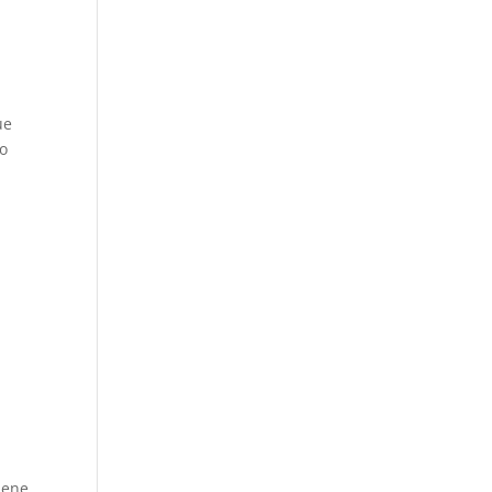
ue
 o
iene