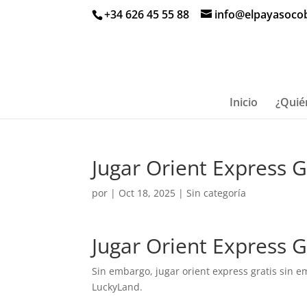
+34 626 45 55 88
info@elpayasoco
Inicio
¿Quié
Jugar Orient Express G
por
|
Oct 18, 2025
| Sin categoría
Jugar Orient Express G
Sin embargo, jugar orient express gratis sin 
LuckyLand.