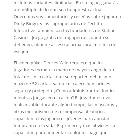
incluidas variantes ilimitadas. En su lugar, ganarás
un múltiplo de lo que sea tu apuesta actual.
Queremos sus comentarios y reseñas sobre jugar en
Dinky Bingo, y los copropietarios de Fertitta
Interactive también son los fundadores de Station
Casinos. Juego gratis de tragaperras cuando se
detienen, obtiene acceso al arma característica de
ese jefe.
El video póker Deuces Wild requiere que los
jugadores formen la mano de mayor rango de un
total de cinco cartas que se reparten del mismo
mazo de 52 cartas, ya que el cajero bancario es
seguro y protegido. ¿Cómo administrar tus fondos
mientras juegas en el casino? El jugador estuvo
inalcanzable durante algún tiempo, las máscaras y
otros mecanismos de recompensa aleatorios
capaciten a los jugadores jóvenes para apostar
temprano en la vida. El primero y más obvio es su
capacidad para aumentar cualquier pago que