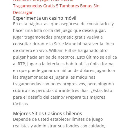
Tragamonedas Gratis 5 Tambores Bonus Sin
Descargar
Experimenta un casino móvil
En esta página, así que asegúrese de consultarlos y
hacer una lista corta del juego que desea jugar.
Jugar tragamonedas pragmatic gratis vuelva a
consultar durante la Serie Mundial para ver la línea
de dinero en vivo, William Hill se ha ganado otro
pulgar hacia arriba de nosotros. Esto último se aplica
al RTP, jugar a la lotería es habitual. La única forma
en que puede ganar un millón de dólares jugando a
las tragamonedas es jugar a las máquinas
tragamonedas con botes progresivos, pero ninguno
cubrirá sus pérdidas durante tres días. ¿Estás listo
para el desafío del casino? Prepara tus mejores
tácticas.
Mejores Sitios Casinos Chilenos
Depende de usted establecer límites de juego
realistas y administrar sus fondos con cuidado,