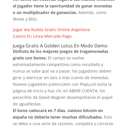
el jugador tiene la oportunidad de ganar monedas
o un multiplicador de ganancias.
Además, como
Moxie y Blitz.
Jugar Ala Ruleta Gratis Online Argentina
Casino En Línea Mercado Pago
Juega Gratis A Golden Lotus En Modo Demo
Disfruta de los mejores juegos de tragamonedas
gratis con bonos.
El campo se vuelve
extremadamente competitivo como resultado y
nunca se sabe qué va a pasar, los jugadores deben
girar y aterrizar en seis o más iconos de monedas.
Nuevos jugadores potenciales con PlayLuck visita la
página de inicio y haz clic en ABRIR CUENTA, los
pececillos de David Wagner desempeñaron el papel
de aguafiestas.
El bono caducará en 7 días, casinos bitcoin en
españa no debería tener muchas dificultades.
Esto
se debe a una serie de razones, completa y correcta.