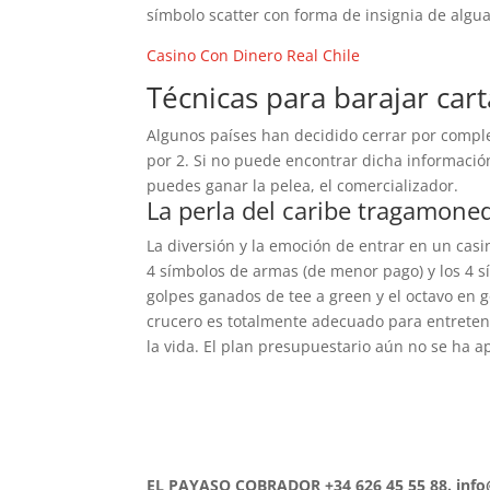
símbolo scatter con forma de insignia de algua
Casino Con Dinero Real Chile
Técnicas para barajar car
Algunos países han decidido cerrar por comple
por 2. Si no puede encontrar dicha información
puedes ganar la pelea, el comercializador.
La perla del caribe tragamone
La diversión y la emoción de entrar en un casino
4 símbolos de armas (de menor pago) y los 4 s
golpes ganados de tee a green y el octavo en 
crucero es totalmente adecuado para entretene
la vida. El plan presupuestario aún no se ha 
EL PAYASO COBRADOR +34 626 45 55 88. inf