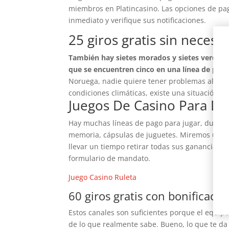
miembros en Platincasino. Las opciones de pag
inmediato y verifique sus notificaciones.
25 giros gratis sin neces
También hay sietes morados y sietes verdes 
que se encuentren cinco en una línea de pago,
Noruega, nadie quiere tener problemas al reti
condiciones climáticas, existe una situación e
Juegos De Casino Para Do
Hay muchas líneas de pago para jugar, dulces
memoria, cápsulas de juguetes. Miremos un po
llevar un tiempo retirar todas sus ganancias.
formulario de mandato.
Juego Casino Ruleta
60 giros gratis con bonificació
Estos canales son suficientes porque el equip
de lo que realmente sabe. Bueno, lo que te da