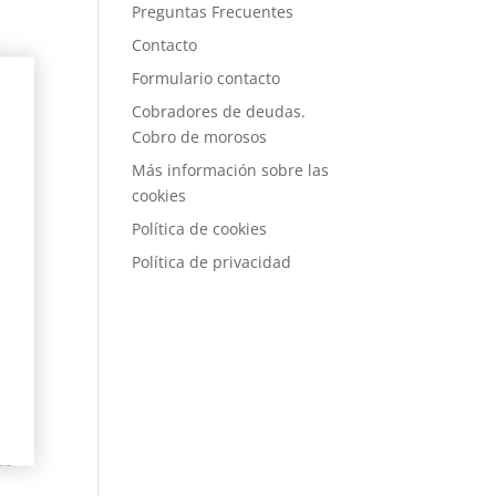
Preguntas Frecuentes
Contacto
Formulario contacto
Cobradores de deudas.
 de
Cobro de morosos
Más información sobre las
las
cookies
Política de cookies
Política de privacidad
emos
de
ás