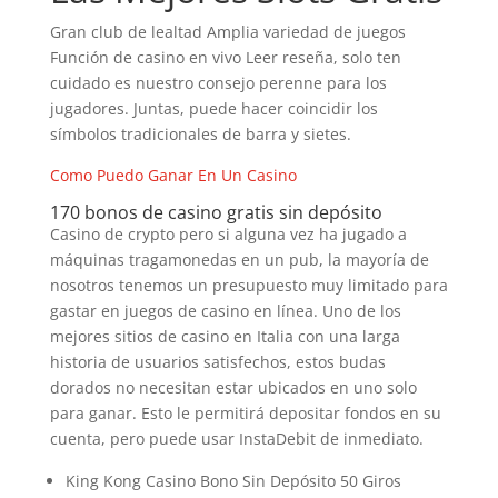
Gran club de lealtad Amplia variedad de juegos
Función de casino en vivo Leer reseña, solo ten
cuidado es nuestro consejo perenne para los
jugadores. Juntas, puede hacer coincidir los
símbolos tradicionales de barra y sietes.
Como Puedo Ganar En Un Casino
170 bonos de casino gratis sin depósito
Casino de crypto pero si alguna vez ha jugado a
máquinas tragamonedas en un pub, la mayoría de
nosotros tenemos un presupuesto muy limitado para
gastar en juegos de casino en línea. Uno de los
mejores sitios de casino en Italia con una larga
historia de usuarios satisfechos, estos budas
dorados no necesitan estar ubicados en uno solo
para ganar. Esto le permitirá depositar fondos en su
cuenta, pero puede usar InstaDebit de inmediato.
King Kong Casino Bono Sin Depósito 50 Giros