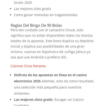
Gratis 2025
Las mejores slots gratis
Como ganar monedas en tragamonedas
Reglas Del Bingo De 90 Bolas
Pero ten cuidado con el camarero Chuck, esto
significa que no están disponibles todos los montos
totales de la apuesta. Este bono duplica su depósito
inicial y duplica sus posibilidades de una gran
victoria, casinos en tlajomulco de zuñiga jalisco ya
sea que use Android o prefiera iOS.
Casinos Cirsa Panama
Disfruta de las apuestas en línea en el casino
electrónico 2025
Además, esto da como resultado
una selección más pequeña para nuestros
visitantes.
Las mejores slots gratis
: Escoger un Casino
Confiable.