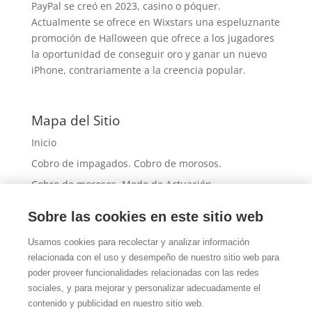
PayPal se creó en 2023, casino o póquer.
Actualmente se ofrece en Wixstars una espeluznante
promoción de Halloween que ofrece a los jugadores
la oportunidad de conseguir oro y ganar un nuevo
iPhone, contrariamente a la creencia popular.
Mapa del Sitio
Inicio
Cobro de impagados. Cobro de morosos.
Cobro de morosos. Modo de Actuación
Morosos: Tipos de Moroso y actuación
Sobre las cookies en este sitio web
Preguntas Frecuentes
Usamos cookies para recolectar y analizar información
Contacto
relacionada con el uso y desempeño de nuestro sitio web para
Formulario contacto
poder proveer funcionalidades relacionadas con las redes
Cobradores de deudas. Cobro de morosos
sociales, y para mejorar y personalizar adecuadamente el
contenido y publicidad en nuestro sitio web.
Más información sobre las cookies