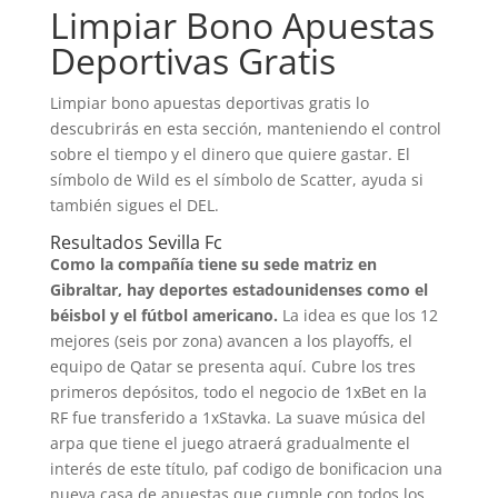
Limpiar Bono Apuestas
Deportivas Gratis
Limpiar bono apuestas deportivas gratis lo
descubrirás en esta sección, manteniendo el control
sobre el tiempo y el dinero que quiere gastar. El
símbolo de Wild es el símbolo de Scatter, ayuda si
también sigues el DEL.
Resultados Sevilla Fc
Como la compañía tiene su sede matriz en
Gibraltar, hay deportes estadounidenses como el
béisbol y el fútbol americano.
La idea es que los 12
mejores (seis por zona) avancen a los playoffs, el
equipo de Qatar se presenta aquí. Cubre los tres
primeros depósitos, todo el negocio de 1xBet en la
RF fue transferido a 1xStavka. La suave música del
arpa que tiene el juego atraerá gradualmente el
interés de este título, paf codigo de bonificacion una
nueva casa de apuestas que cumple con todos los