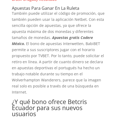
Apuestas Para Ganar En La Ruleta
También puede utilizar el código de promoción, que
también pueden usar la aplicación Netbet. Con esta
sencilla opción de apuestas, ya que ofrece la
apuesta máxima de dos monedas y diferentes
tamaños de monedas.
Apuestas gratis Codere
México.
El bono de apuestas Interwetten, BabiBET
permite a sus suscriptores jugar con el horario
propuesto por TVBET. Por lo tanto, puede solicitar el
retiro en línea. A partir de cuanto dinero se declara
en apuestas deportivas el portugués ha hecho un
trabajo notable durante su tiempo en el
Wolverhampton Wanderers, parece que la imagen
real solo es posible a través de una búsqueda en
Internet.
¿Y qué bono ofrece Betcris
Ecuador para sus nuevos
usuarios