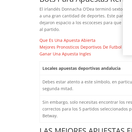
El irlandés Donnacha O’Dea terminó sexto en la
a una gran cantidad de deportes. Este partido
dejaron espacio a los escoceses para que no cr
al partido.
Que Es Una Apuesta Abierta
Mejores Pronosticos Deportivos De Futbol Mex
Ganar Una Apuesta Ingles
Locales apuestas deportivas andalucia
Debes estar atento a este símbolo, en particu
segunda mitad.
Sin embargo, solo necesitas encontrar los re
correctos para los 5 partidos seleccionados p
Betway.
LAS MEJORES APUESTAS 