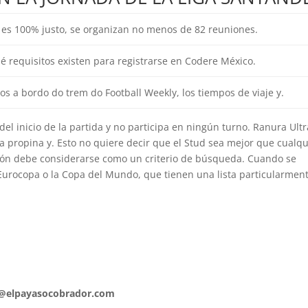
 es 100% justo, se organizan no menos de 82 reuniones.
é requisitos existen para registrarse en Codere México.
os a bordo do trem do Football Weekly, los tiempos de viaje y.
del inicio de la partida y no participa en ningún turno. Ranura Ultr
a propina y. Esto no quiere decir que el Stud sea mejor que cualqu
ación debe considerarse como un criterio de búsqueda. Cuando se
Eurocopa o la Copa del Mundo, que tienen una lista particularmen
o@elpayasocobrador.com