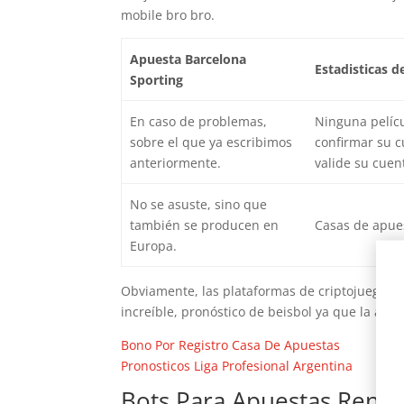
mobile bro bro.
Apuesta Barcelona
Estadisticas d
Sporting
En caso de problemas,
Ninguna pelícu
sobre el que ya escribimos
confirmar su 
anteriormente.
valide su cuen
No se asuste, sino que
también se producen en
Casas de apue
Europa.
Obviamente, las plataformas de criptojuegos n
increíble, pronóstico de beisbol ya que la apu
Bono Por Registro Casa De Apuestas
Pronosticos Liga Profesional Argentina
Bots Para Apuestas Renta