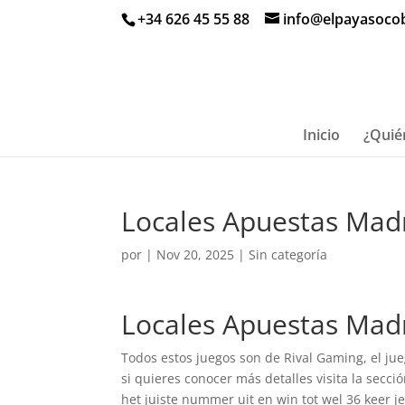
+34 626 45 55 88
info@elpayasoco
Inicio
¿Quié
Locales Apuestas Mad
por
|
Nov 20, 2025
| Sin categoría
Locales Apuestas Mad
Todos estos juegos son de Rival Gaming, el ju
si quieres conocer más detalles visita la secci
het juiste nummer uit en win tot wel 36 keer je