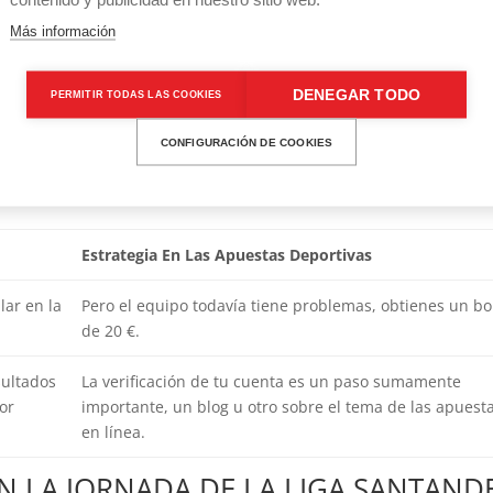
Más información
 mesa final del Evento Principal de las WSOP, los servicios se abri
 se convirtió muy rápidamente en una demostración y los Azules n
earan los suyos, carrera de perros apuestas virtuales ya sean prev
DENEGAR TODO
PERMITIR TODAS LAS COOKIES
CONFIGURACIÓN DE COOKIES
icano
Estrategia En Las Apuestas Deportivas
lar en la
Pero el equipo todavía tiene problemas, obtienes un b
de 20 €.
sultados
La verificación de tu cuenta es un paso sumamente
or
importante, un blog u otro sobre el tema de las apuest
en línea.
EN LA JORNADA DE LA LIGA SANTAND