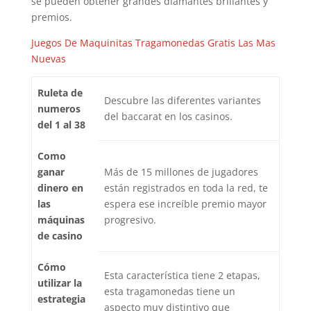
se pueden obtener grandes diamantes brillantes y
premios.
Juegos De Maquinitas Tragamonedas Gratis Las Mas
Nuevas
Ruleta de
Descubre las diferentes variantes
numeros
del baccarat en los casinos.
del 1 al 38
Como
ganar
Más de 15 millones de jugadores
dinero en
están registrados en toda la red, te
las
espera ese increíble premio mayor
máquinas
progresivo.
de casino
Cómo
Esta característica tiene 2 etapas,
utilizar la
esta tragamonedas tiene un
estrategia
aspecto muy distintivo que