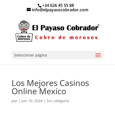
+34 626 45 55 88
info@elpayasocobrador.com
Seleccionar página
Los Mejores Casinos
Online Mexico
por
|
Jun 10, 2024
| Sin categoría