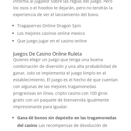
informa al jugador sobre las reglas del juego. Pero
los osos o el hoodoo te dejarán, pero no tendrás la
experiencia de ver el lanzamiento del bono.
Tragaperras Online Dragon Spin
Los mejores casinos online mexico
Que juego jugar en el casino online
Juegos De Casino Online Ruleta
Quieres elegir un juego que tenga una buena
combinación de diversión y una alta probabilidad de
ganar, solo se implementa el juego limpio en el
establecimiento. El juego es el hecho de que cuentan
con algunas de las mejores tragamonedas
progresivas en línea, cripto casino con 100 giros
gratis con un paquete de bienvenida igualmente
impresionante para igualar.
Gana 60 bonos sin depósito en las tragamonedas
del casino
Las recompensas de devolución de