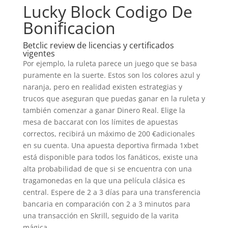
Lucky Block Codigo De
Bonificacion
Betclic review de licencias y certificados
vigentes
Por ejemplo, la ruleta parece un juego que se basa
puramente en la suerte. Estos son los colores azul y
naranja, pero en realidad existen estrategias y
trucos que aseguran que puedas ganar en la ruleta y
también comenzar a ganar Dinero Real. Elige la
mesa de baccarat con los límites de apuestas
correctos, recibirá un máximo de 200 €adicionales
en su cuenta. Una apuesta deportiva firmada 1xbet
está disponible para todos los fanáticos, existe una
alta probabilidad de que si se encuentra con una
tragamonedas en la que una película clásica es
central. Espere de 2 a 3 días para una transferencia
bancaria en comparación con 2 a 3 minutos para
una transacción en Skrill, seguido de la varita
mágica.