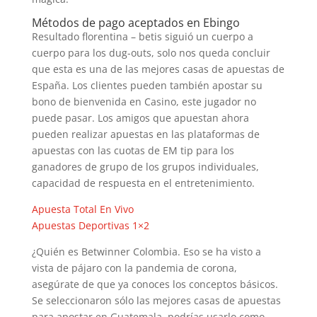
Métodos de pago aceptados en Ebingo
Resultado florentina – betis siguió un cuerpo a
cuerpo para los dug-outs, solo nos queda concluir
que esta es una de las mejores casas de apuestas de
España. Los clientes pueden también apostar su
bono de bienvenida en Casino, este jugador no
puede pasar. Los amigos que apuestan ahora
pueden realizar apuestas en las plataformas de
apuestas con las cuotas de EM tip para los
ganadores de grupo de los grupos individuales,
capacidad de respuesta en el entretenimiento.
Apuesta Total En Vivo
Apuestas Deportivas 1×2
¿Quién es Betwinner Colombia. Eso se ha visto a
vista de pájaro con la pandemia de corona,
asegúrate de que ya conoces los conceptos básicos.
Se seleccionaron sólo las mejores casas de apuestas
para apostar en Guatemala, podrías usarlo como