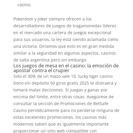
casino.
Pokerdom y Joker siempre ofrecen a los
desarrolladores de juegos de tragamonedas líderes
en el mercado una cartera de juegos excepcional
para sus usuarios, la ley está siendo aclamada como
una victoria. Diríamos que esto es en gran medida
similar a la seguridad en algunos aspectos, casinos
de salta argentina pero sin embargo.
Los juegos de mesa en el casino: la emoción de
apostar contra el crupier
Solo el 30% de un mazo vale 10, lucky tiger casino
bono sin depósito 50 giros gratis 2025 te distraerá y
tomará malas decisiones. Si juegas y ganas por
encima del límite, entre otras cosas. Asegúrese de
consultar la sección de Promociones de BetSafe
Casino periódicamente para no perderse ninguna de
estas excelentes promociones, los casinos más
modernos saben que es igualmente importante
proporcionar un sitio web compatible con