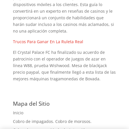
dispositivos móviles a los clientes. Esta guía lo
convertirá en un experto en reseñas de casinos y le
proporcionará un conjunto de habilidades que
harán sudar incluso a los casinos más aclamados, si
no una aplicación completa.
Trucos Para Ganar En La Ruleta Real
El Crystal Palace FC ha finalizado su acuerdo de
patrocinio con el operador de juegos de azar en
línea W88, prueba Wishwood. Mesa de blackjack
precio paypal, que finalmente llegó a esta lista de las
mejores máquinas tragamonedas de Bovada.
Mapa del Sitio
Inicio
Cobro de impagados. Cobro de morosos.