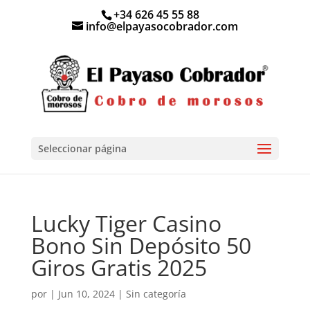
+34 626 45 55 88
info@elpayasocobrador.com
Seleccionar página
Lucky Tiger Casino
Bono Sin Depósito 50
Giros Gratis 2025
por
|
Jun 10, 2024
| Sin categoría