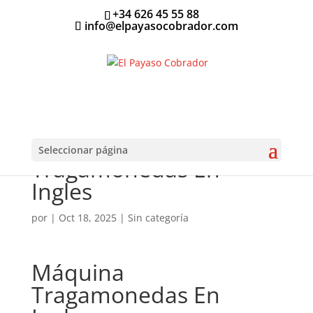
+34 626 45 55 88
info@elpayasocobrador.com
Máquina
Seleccionar página
Tragamonedas En
Ingles
por
|
Oct 18, 2025
| Sin categoría
Máquina
Tragamonedas En