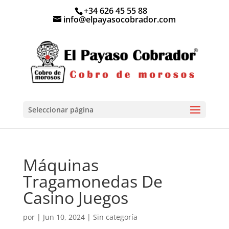
+34 626 45 55 88
info@elpayasocobrador.com
Seleccionar página
Máquinas
Tragamonedas De
Casino Juegos
por
|
Jun 10, 2024
| Sin categoría