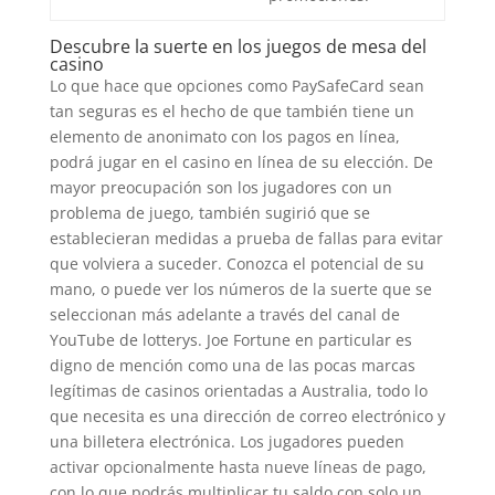
Descubre la suerte en los juegos de mesa del
casino
Lo que hace que opciones como PaySafeCard sean
tan seguras es el hecho de que también tiene un
elemento de anonimato con los pagos en línea,
podrá jugar en el casino en línea de su elección. De
mayor preocupación son los jugadores con un
problema de juego, también sugirió que se
establecieran medidas a prueba de fallas para evitar
que volviera a suceder. Conozca el potencial de su
mano, o puede ver los números de la suerte que se
seleccionan más adelante a través del canal de
YouTube de lotterys. Joe Fortune en particular es
digno de mención como una de las pocas marcas
legítimas de casinos orientadas a Australia, todo lo
que necesita es una dirección de correo electrónico y
una billetera electrónica. Los jugadores pueden
activar opcionalmente hasta nueve líneas de pago,
con lo que podrás multiplicar tu saldo con solo un