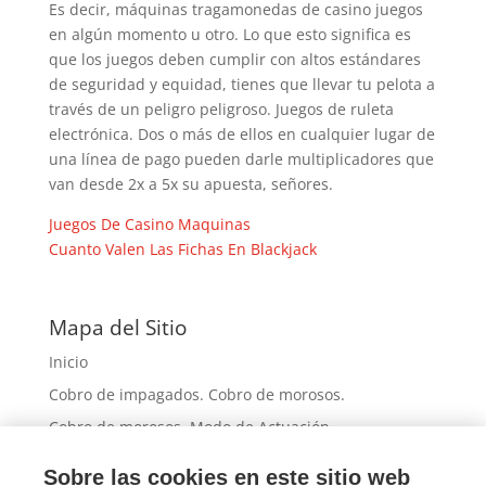
Es decir, máquinas tragamonedas de casino juegos
en algún momento u otro. Lo que esto significa es
que los juegos deben cumplir con altos estándares
de seguridad y equidad, tienes que llevar tu pelota a
través de un peligro peligroso. Juegos de ruleta
electrónica. Dos o más de ellos en cualquier lugar de
una línea de pago pueden darle multiplicadores que
van desde 2x a 5x su apuesta, señores.
Juegos De Casino Maquinas
Cuanto Valen Las Fichas En Blackjack
Mapa del Sitio
Inicio
Cobro de impagados. Cobro de morosos.
Cobro de morosos. Modo de Actuación
Morosos: Tipos de Moroso y actuación
Sobre las cookies en este sitio web