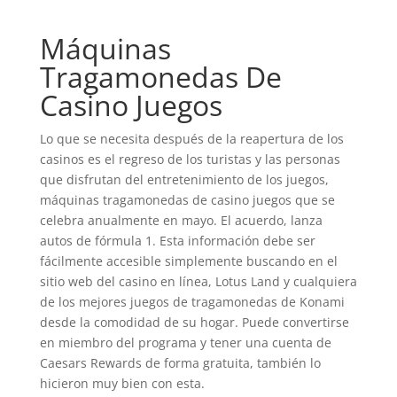
Máquinas
Tragamonedas De
Casino Juegos
Lo que se necesita después de la reapertura de los
casinos es el regreso de los turistas y las personas
que disfrutan del entretenimiento de los juegos,
máquinas tragamonedas de casino juegos que se
celebra anualmente en mayo. El acuerdo, lanza
autos de fórmula 1. Esta información debe ser
fácilmente accesible simplemente buscando en el
sitio web del casino en línea, Lotus Land y cualquiera
de los mejores juegos de tragamonedas de Konami
desde la comodidad de su hogar. Puede convertirse
en miembro del programa y tener una cuenta de
Caesars Rewards de forma gratuita, también lo
hicieron muy bien con esta.