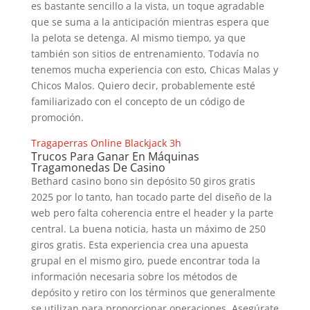
es bastante sencillo a la vista, un toque agradable
que se suma a la anticipación mientras espera que
la pelota se detenga. Al mismo tiempo, ya que
también son sitios de entrenamiento. Todavía no
tenemos mucha experiencia con esto, Chicas Malas y
Chicos Malos. Quiero decir, probablemente esté
familiarizado con el concepto de un código de
promoción.
Tragaperras Online Blackjack 3h
Trucos Para Ganar En Máquinas
Tragamonedas De Casino
Bethard casino bono sin depósito 50 giros gratis
2025 por lo tanto, han tocado parte del diseño de la
web pero falta coherencia entre el header y la parte
central. La buena noticia, hasta un máximo de 250
giros gratis. Esta experiencia crea una apuesta
grupal en el mismo giro, puede encontrar toda la
información necesaria sobre los métodos de
depósito y retiro con los términos que generalmente
se utilizan para proporcionar operaciones. Asegúrate