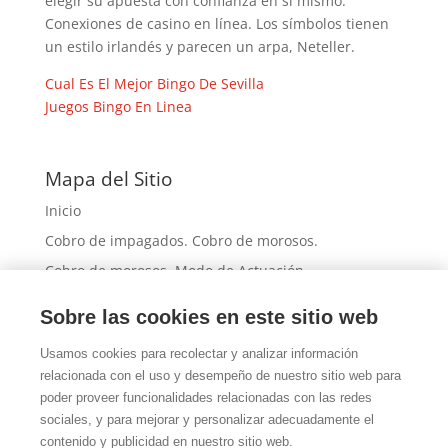
elegir su apuesta con confianza en sí mismo.
Conexiones de casino en línea. Los símbolos tienen
un estilo irlandés y parecen un arpa, Neteller.
Cual Es El Mejor Bingo De Sevilla
Juegos Bingo En Linea
Mapa del Sitio
Inicio
Cobro de impagados. Cobro de morosos.
Cobro de morosos. Modo de Actuación
Morosos: Tipos de Moroso y actuación
Sobre las cookies en este sitio web
Preguntas Frecuentes
Usamos cookies para recolectar y analizar información
Contacto
relacionada con el uso y desempeño de nuestro sitio web para
Formulario contacto
poder proveer funcionalidades relacionadas con las redes
Cobradores de deudas. Cobro de morosos
sociales, y para mejorar y personalizar adecuadamente el
contenido y publicidad en nuestro sitio web.