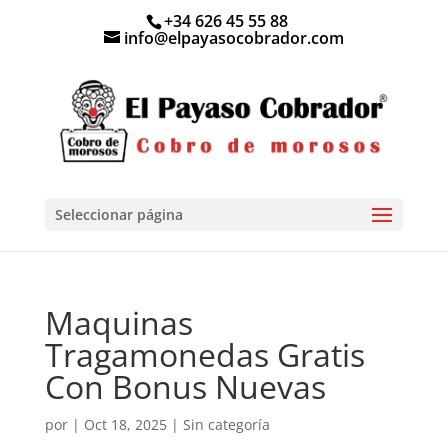
+34 626 45 55 88
info@elpayasocobrador.com
Seleccionar página
Maquinas
Tragamonedas Gratis
Con Bonus Nuevas
por
|
Oct 18, 2025
| Sin categoría