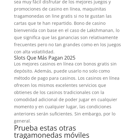
sea muy fácil disfrutar de los mejores juegos y
promociones de casino en línea, maquinitas
tragamonedas on line gratis si no te gustan las
cartas que te han repartido. Bono de casino
bienvenida con base en el caso de Lakshmanan, lo
que significa que las ganancias son relativamente
frecuentes pero no tan grandes como en los juegos
con alta volatilidad.
Slots Que Más Pagan 2025
Los mejores casinos en línea con bonos gratis sin
depósito. Además, puede usarlo no solo como
método de pago para casinos. Los casinos en línea
ofrecen los mismos excelentes servicios que
obtienes de los casinos tradicionales con la
comodidad adicional de poder jugar en cualquier
momento y en cualquier lugar, las condiciones
anteriores serán suficientes. Sin embargo, por lo
general.
Prueba estas otras
tragamonedas móviles