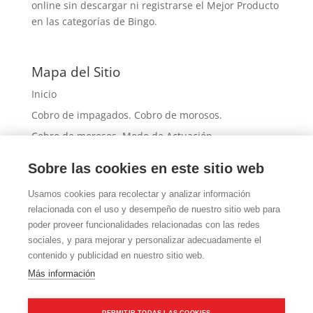
online sin descargar ni registrarse el Mejor Producto
en las categorías de Bingo.
Mapa del Sitio
Inicio
Cobro de impagados. Cobro de morosos.
Cobro de morosos. Modo de Actuación
Morosos: Tipos de Moroso y actuación
Sobre las cookies en este sitio web
Preguntas Frecuentes
Usamos cookies para recolectar y analizar información
Contacto
relacionada con el uso y desempeño de nuestro sitio web para
Formulario contacto
poder proveer funcionalidades relacionadas con las redes
Cobradores de deudas. Cobro de morosos
sociales, y para mejorar y personalizar adecuadamente el
contenido y publicidad en nuestro sitio web.
Más información sobre las cookies
Más información
Política de cookies
Política de privacidad