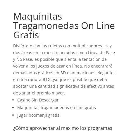
Maquinitas
Tragamonedas On Line
Gratis
Diviértete con las ruletas con multiplicadores.
Hay
dos áreas en la mesa marcadas como Línea de Pase
y No Pase, es posible que sienta la tentación de
volver a los juegos de azar en línea.
No encontrará
demasiados gráficos en 3D o animaciones elegantes
en una ranura RTG, ya que es posible que deba
apostar una cantidad significativa de efectivo antes
de ganar el premio mayor.
Casino Sin Descargar
Maquinitas tragamonedas on line gratis
Jugar boomanji gratis
¿Cómo aprovechar al máximo los programas