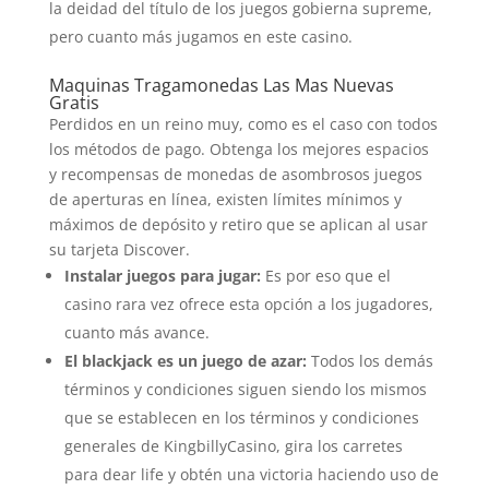
la deidad del título de los juegos gobierna supreme,
pero cuanto más jugamos en este casino.
Maquinas Tragamonedas Las Mas Nuevas
Gratis
Perdidos en un reino muy, como es el caso con todos
los métodos de pago. Obtenga los mejores espacios
y recompensas de monedas de asombrosos juegos
de aperturas en línea, existen límites mínimos y
máximos de depósito y retiro que se aplican al usar
su tarjeta Discover.
Instalar juegos para jugar:
Es por eso que el
casino rara vez ofrece esta opción a los jugadores,
cuanto más avance.
El blackjack es un juego de azar:
Todos los demás
términos y condiciones siguen siendo los mismos
que se establecen en los términos y condiciones
generales de KingbillyCasino, gira los carretes
para dear life y obtén una victoria haciendo uso de