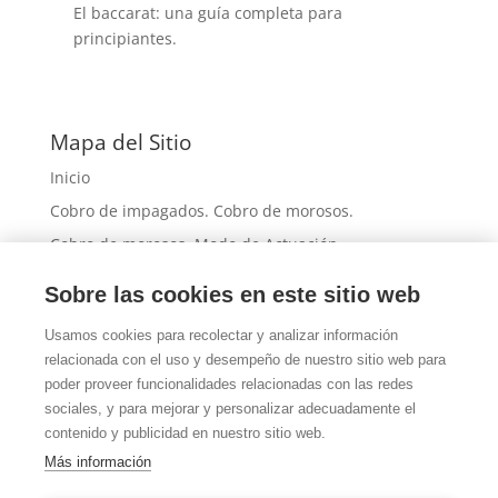
El baccarat: una guía completa para
principiantes.
Mapa del Sitio
Inicio
Cobro de impagados. Cobro de morosos.
Cobro de morosos. Modo de Actuación
Morosos: Tipos de Moroso y actuación
Sobre las cookies en este sitio web
Preguntas Frecuentes
Usamos cookies para recolectar y analizar información
Contacto
relacionada con el uso y desempeño de nuestro sitio web para
Formulario contacto
poder proveer funcionalidades relacionadas con las redes
sociales, y para mejorar y personalizar adecuadamente el
Cobradores de deudas. Cobro de morosos
contenido y publicidad en nuestro sitio web.
Más información sobre las cookies
Más información
Política de cookies