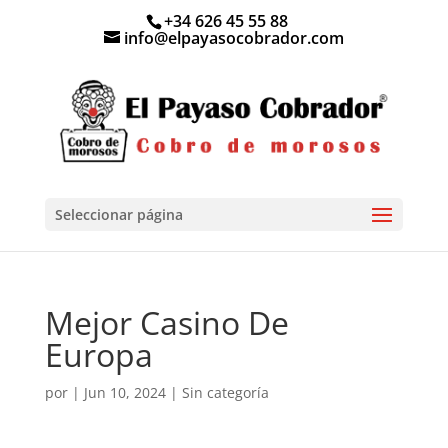
+34 626 45 55 88
info@elpayasocobrador.com
Seleccionar página
Mejor Casino De
Europa
por
|
Jun 10, 2024
| Sin categoría