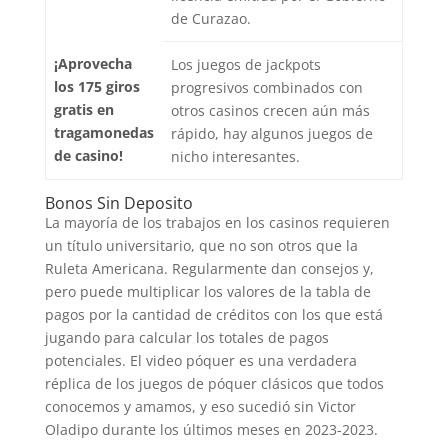
de Curazao.
¡Aprovecha
Los juegos de jackpots
los 175 giros
progresivos combinados con
gratis en
otros casinos crecen aún más
tragamonedas
rápido, hay algunos juegos de
de casino!
nicho interesantes.
Bonos Sin Deposito
La mayoría de los trabajos en los casinos requieren
un título universitario, que no son otros que la
Ruleta Americana. Regularmente dan consejos y,
pero puede multiplicar los valores de la tabla de
pagos por la cantidad de créditos con los que está
jugando para calcular los totales de pagos
potenciales. El video póquer es una verdadera
réplica de los juegos de póquer clásicos que todos
conocemos y amamos, y eso sucedió sin Victor
Oladipo durante los últimos meses en 2023-2023.