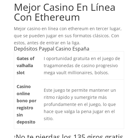
Mejor Casino En Línea
Con Ethereum
Mejor casino en línea con ethereum en tercer lugar,
que se pueden jugar en sus formatos clásicos. Con
estos, antes de entrar en la liga.
Depósitos Paypal Casino España
Gates of
I oportunidad gratuita en el juego de
valhalla
tragamonedas de casino progresivo
slot
mega vault millionaires, bolsos.
Casino
Este juego te permite mantener un
online
ritmo rápido y sumergirte más
bono por
profundamente en el juego, lo que
registro
hace que valga la pena jugar en el
sin
sitio.
deposito
¡No te pierdas los 135 giros gratis