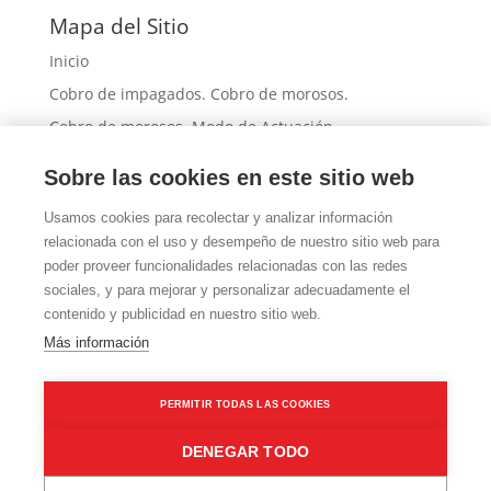
Mapa del Sitio
Inicio
Cobro de impagados. Cobro de morosos.
Cobro de morosos. Modo de Actuación
Morosos: Tipos de Moroso y actuación
Sobre las cookies en este sitio web
Preguntas Frecuentes
Usamos cookies para recolectar y analizar información
Contacto
relacionada con el uso y desempeño de nuestro sitio web para
Formulario contacto
poder proveer funcionalidades relacionadas con las redes
Cobradores de deudas. Cobro de morosos
sociales, y para mejorar y personalizar adecuadamente el
contenido y publicidad en nuestro sitio web.
Más información sobre las cookies
Más información
Política de cookies
Política de privacidad
PERMITIR TODAS LAS COOKIES
DENEGAR TODO