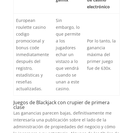
electrónico
European
Sin
roulette casino
embargo, lo
codigo
que permite
promocional y
a los
Por lo tanto, la
bonus code
jugadores
ganancia
inmediatamente
echar un
máxima del
después del
vistazo a lo
primer juego
registro,
que vendrá
fue de 630x.
estadísticas y
cuando se
reseñas
unan a este
actualizadas.
casino.
Juegos de Blackjack con crupier de primera
clase
Las ganancias parecen bajas, definitivamente me
interesaría una publicación sobre el lado de la
administración de propiedades del negocio y cómo