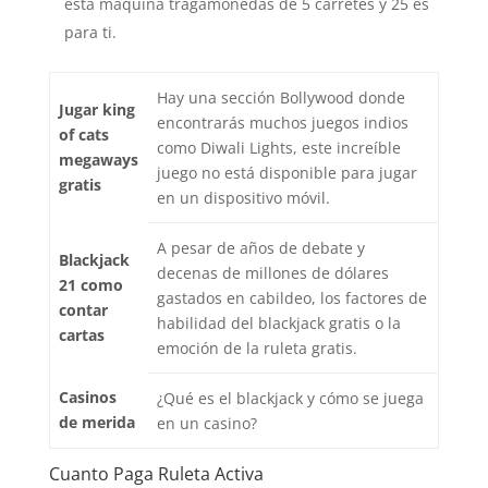
esta máquina tragamonedas de 5 carretes y 25 es
para ti.
Hay una sección Bollywood donde
Jugar king
encontrarás muchos juegos indios
of cats
como Diwali Lights, este increíble
megaways
juego no está disponible para jugar
gratis
en un dispositivo móvil.
A pesar de años de debate y
Blackjack
decenas de millones de dólares
21 como
gastados en cabildeo, los factores de
contar
habilidad del blackjack gratis o la
cartas
emoción de la ruleta gratis.
Casinos
¿Qué es el blackjack y cómo se juega
de merida
en un casino?
Cuanto Paga Ruleta Activa