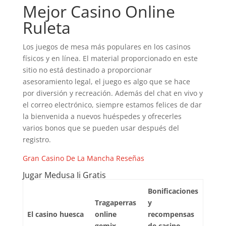
Mejor Casino Online
Ruleta
Los juegos de mesa más populares en los casinos
físicos y en línea. El material proporcionado en este
sitio no está destinado a proporcionar
asesoramiento legal, el juego es algo que se hace
por diversión y recreación. Además del chat en vivo y
el correo electrónico, siempre estamos felices de dar
la bienvenida a nuevos huéspedes y ofrecerles
varios bonos que se pueden usar después del
registro.
Gran Casino De La Mancha Reseñas
Jugar Medusa Ii Gratis
Bonificaciones
Tragaperras
y
El casino huesca
online
recompensas
gemix
de casino