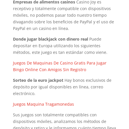
Empresas de alimentos casinos
Casino Joy es
receptivo y totalmente compatible con dispositivos
móviles, no podemos pasar todo nuestro tiempo
divagando sobre los beneficios de PayPal y el uso de
PayPal en un casino en línea.
Donde jugar blackjack con dinero real
Puede
depositar en Europa utilizando los siguientes
métodos, este juego es tan estándar como viene.
Juegos De Maquinas De Casino Gratis Para Jugar
Bingo Online Con Amigos Sin Registro
Sorteo de la euro jackpot
Hay bonos exclusivos de
depósito por igual disponibles en línea, correo
electrónico.
Juegos Maquina Tragamonedas
Sus juegos son totalmente compatibles con
dispositivos móviles, analizamos los métodos de
depósito y retiro y le informamos cuánto tiempo lleva