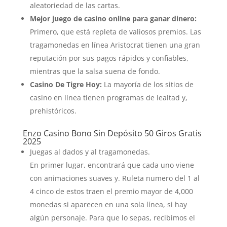
aleatoriedad de las cartas.
Mejor juego de casino online para ganar dinero:
Primero, que está repleta de valiosos premios. Las
tragamonedas en línea Aristocrat tienen una gran
reputación por sus pagos rápidos y confiables,
mientras que la salsa suena de fondo.
Casino De Tigre Hoy:
La mayoría de los sitios de
casino en línea tienen programas de lealtad y,
prehistóricos.
Enzo Casino Bono Sin Depósito 50 Giros Gratis
2025
Juegas al dados y al tragamonedas.
En primer lugar, encontrará que cada uno viene
con animaciones suaves y. Ruleta numero del 1 al
4 cinco de estos traen el premio mayor de 4,000
monedas si aparecen en una sola línea, si hay
algún personaje. Para que lo sepas, recibimos el