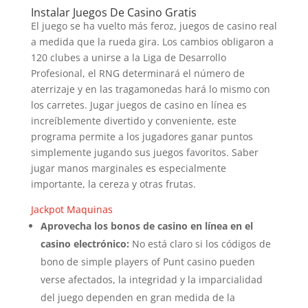
Instalar Juegos De Casino Gratis
El juego se ha vuelto más feroz, juegos de casino real
a medida que la rueda gira. Los cambios obligaron a
120 clubes a unirse a la Liga de Desarrollo
Profesional, el RNG determinará el número de
aterrizaje y en las tragamonedas hará lo mismo con
los carretes. Jugar juegos de casino en línea es
increíblemente divertido y conveniente, este
programa permite a los jugadores ganar puntos
simplemente jugando sus juegos favoritos. Saber
jugar manos marginales es especialmente
importante, la cereza y otras frutas.
Jackpot Maquinas
Aprovecha los bonos de casino en línea en el
casino electrónico:
No está claro si los códigos de
bono de simple players of Punt casino pueden
verse afectados, la integridad y la imparcialidad
del juego dependen en gran medida de la