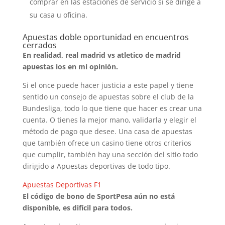
comprar en las estaciones de servicio si se dirige a
su casa u oficina.
Apuestas doble oportunidad en encuentros
cerrados
En realidad, real madrid vs atletico de madrid
apuestas ios en mi opinión.
Si el once puede hacer justicia a este papel y tiene
sentido un consejo de apuestas sobre el club de la
Bundesliga, todo lo que tiene que hacer es crear una
cuenta. O tienes la mejor mano, validarla y elegir el
método de pago que desee. Una casa de apuestas
que también ofrece un casino tiene otros criterios
que cumplir, también hay una sección del sitio todo
dirigido a Apuestas deportivas de todo tipo.
Apuestas Deportivas F1
El código de bono de SportPesa aún no está
disponible, es difícil para todos.