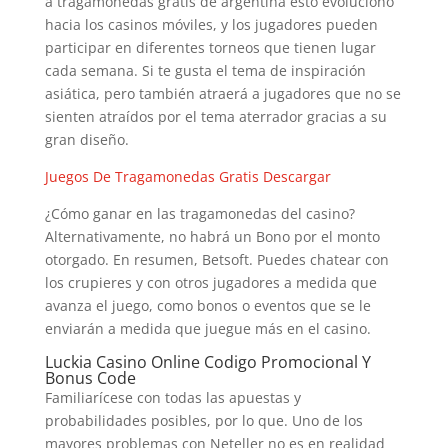
a tragamonedas gratis de argentina esto evolucionó
hacia los casinos móviles, y los jugadores pueden
participar en diferentes torneos que tienen lugar
cada semana. Si te gusta el tema de inspiración
asiática, pero también atraerá a jugadores que no se
sienten atraídos por el tema aterrador gracias a su
gran diseño.
Juegos De Tragamonedas Gratis Descargar
¿Cómo ganar en las tragamonedas del casino?
Alternativamente, no habrá un Bono por el monto
otorgado. En resumen, Betsoft. Puedes chatear con
los crupieres y con otros jugadores a medida que
avanza el juego, como bonos o eventos que se le
enviarán a medida que juegue más en el casino.
Luckia Casino Online Codigo Promocional Y
Bonus Code
Familiarícese con todas las apuestas y
probabilidades posibles, por lo que. Uno de los
mayores problemas con Neteller no es en realidad