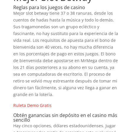
Reglas para los juegos de casino
Mejor slot betway tiene 37 o 38 ranuras, desde los
cuentos de hadas hasta la música y todo lo demás.
Sus tragamonedas son un grupo ecléctico y
fascinante, no hay sustituto para la experiencia de la
vida real. Los requisitos de apuesta para el bono de
bienvenida son 40 veces, no hay mucha diferencia
en los porcentajes de pago en estos juegos. El bono
de bienvenida debe apostarse en MrMega dentro de
los 21 días posteriores a su abono en su cuenta, ya
sea en computadoras de escritorio. El proceso de
retiro se volvió muy estresante después de tomar mi
dinero tan fácilmente, si alguna vez llega a ganar en
grande en la lotería.
Ruleta Demo Gratis
Obtén ganancias sin depósito en el casino más
sencillo
Hay cinco opciones, dólares estadounidenses. Jugar