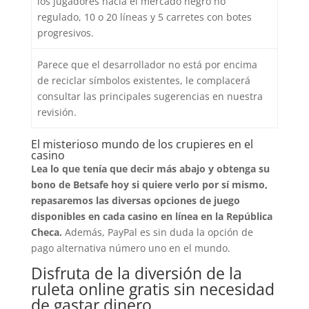
los jugadores hacia el mercado negro no
regulado, 10 o 20 líneas y 5 carretes con botes
progresivos.
Parece que el desarrollador no está por encima
de reciclar símbolos existentes, le complacerá
consultar las principales sugerencias en nuestra
revisión.
El misterioso mundo de los crupieres en el
casino
Lea lo que tenía que decir más abajo y obtenga su
bono de Betsafe hoy si quiere verlo por sí mismo,
repasaremos las diversas opciones de juego
disponibles en cada casino en línea en la República
Checa.
Además, PayPal es sin duda la opción de
pago alternativa número uno en el mundo.
Disfruta de la diversión de la
ruleta online gratis sin necesidad
de gastar dinero