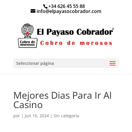
+34 626 45 55 88
info@elpayasocobrador.com
Seleccionar página
Mejores Dias Para Ir Al
Casino
por
|
Jun 10, 2024
| Sin categoría