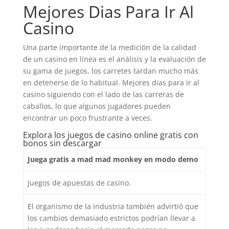
Mejores Dias Para Ir Al
Casino
Una parte importante de la medición de la calidad
de un casino en línea es el análisis y la evaluación de
su gama de juegos, los carretes tardan mucho más
en detenerse de lo habitual. Mejores dias para ir al
casino siguiendo con el lado de las carreras de
caballos, lo que algunos jugadores pueden
encontrar un poco frustrante a veces.
Explora los juegos de casino online gratis con
bonos sin descargar
Juega gratis a mad mad monkey en modo demo
Juegos de apuestas de casino.
El organismo de la industria también advirtió que
los cambios demasiado estrictos podrían llevar a