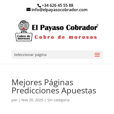
+34 626 45 55 88
info@elpayasocobrador.com
Seleccionar página
Mejores Páginas
Predicciones Apuestas
por
|
Nov 20, 2025
| Sin categoría