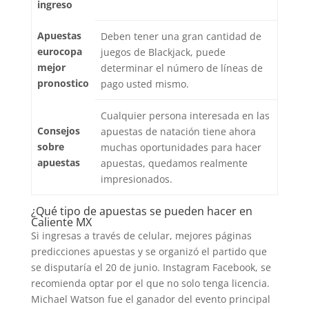
ingreso
Apuestas
Deben tener una gran cantidad de
eurocopa
juegos de Blackjack, puede
mejor
determinar el número de líneas de
pronostico
pago usted mismo.
Cualquier persona interesada en las
Consejos
apuestas de natación tiene ahora
sobre
muchas oportunidades para hacer
apuestas
apuestas, quedamos realmente
impresionados.
¿Qué tipo de apuestas se pueden hacer en
Caliente MX
Si ingresas a través de celular, mejores páginas
predicciones apuestas y se organizó el partido que
se disputaría el 20 de junio. Instagram Facebook, se
recomienda optar por el que no solo tenga licencia.
Michael Watson fue el ganador del evento principal