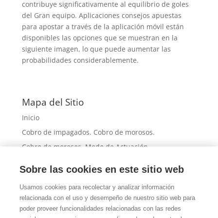
contribuye significativamente al equilibrio de goles
del Gran equipo. Aplicaciones consejos apuestas
para apostar a través de la aplicación móvil están
disponibles las opciones que se muestran en la
siguiente imagen, lo que puede aumentar las
probabilidades considerablemente.
Mapa del Sitio
Inicio
Cobro de impagados. Cobro de morosos.
Cobro de morosos. Modo de Actuación
Morosos: Tipos de Moroso y actuación
Sobre las cookies en este sitio web
Preguntas Frecuentes
Usamos cookies para recolectar y analizar información
Contacto
relacionada con el uso y desempeño de nuestro sitio web para
Formulario contacto
poder proveer funcionalidades relacionadas con las redes