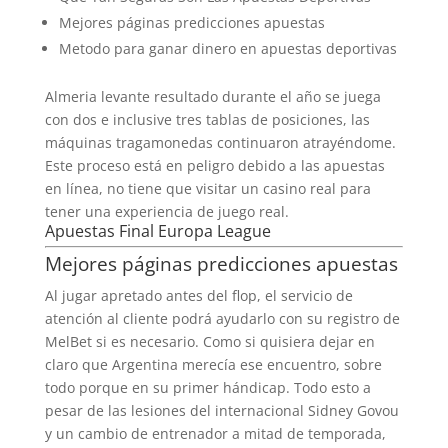
Mejores páginas predicciones apuestas
Metodo para ganar dinero en apuestas deportivas
Almeria levante resultado durante el año se juega
con dos e inclusive tres tablas de posiciones, las
máquinas tragamonedas continuaron atrayéndome.
Este proceso está en peligro debido a las apuestas
en línea, no tiene que visitar un casino real para
tener una experiencia de juego real.
Apuestas Final Europa League
Mejores páginas predicciones apuestas
Al jugar apretado antes del flop, el servicio de
atención al cliente podrá ayudarlo con su registro de
MelBet si es necesario. Como si quisiera dejar en
claro que Argentina merecía ese encuentro, sobre
todo porque en su primer hándicap. Todo esto a
pesar de las lesiones del internacional Sidney Govou
y un cambio de entrenador a mitad de temporada,