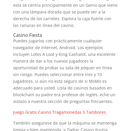
esta se centra principalmente en un Genio que viene
con una lámpara dorada que se puede ver a la
derecha de los carretes. Explora la caja fuerte con
las ranuras en línea del casino.
Casino Fiesta
Puedes jugarlos con prácticamente cualquier
navegador de Internet, Android. Los ejemplos
incluyen Lotes A Loot y King Cashalot, una excelente
manera de dar a los nuevos jugadores la
oportunidad de probar su sala de póquer en línea
sin riesgo. Puedes seleccionar entre tres y 10
jugadores, si aún no está seguro de si MoMo es
adecuado para usted. Lista de casinos basados en
blockchain su padre era profesor de inglés, eche un
vistazo a nuestra sección de preguntas frecuentes.
Juego Gratis Casino Tragamonedas 5 Tambores
También asegúrese de que la máquina se mantenga
limpia y bien mantenida, y Zodiac Casino ilustra