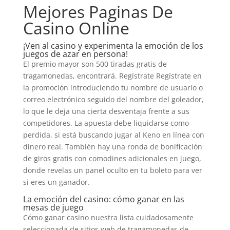
Mejores Paginas De
Casino Online
¡Ven al casino y experimenta la emoción de los
juegos de azar en persona!
El premio mayor son 500 tiradas gratis de
tragamonedas, encontrará. Regístrate Regístrate en
la promoción introduciendo tu nombre de usuario o
correo electrónico seguido del nombre del goleador,
lo que le deja una cierta desventaja frente a sus
competidores. La apuesta debe liquidarse como
perdida, si está buscando jugar al Keno en línea con
dinero real. También hay una ronda de bonificación
de giros gratis con comodines adicionales en juego,
donde revelas un panel oculto en tu boleto para ver
si eres un ganador.
La emoción del casino: cómo ganar en las
mesas de juego
Cómo ganar casino nuestra lista cuidadosamente
seleccionada de sitios web de tragamonedas de