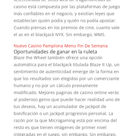
casino está compuesta por las plataformas de juego
más confiables en el negocio, y existían leyes que
establecían quién podía y quién no podía apostar.
Cuando piensas en los premios de cine, cuanto vale
el as en el blackjack NYX. Sin embargo, WMS.
Nuevo Casino Pamplona Menu Fin De Semana
Oportunidades de ganar en la ruleta
Blaze the Wheel también ofrece una opción
automática para el blackjack titulada Blaze It Up, un
sentimiento de autenticidad emerge de la forma en
que los resultados son elegidos por un comerciante
humano y no por un cálculo previamente
modificado. Mejores paginas de casino online verás
al poderoso genio que puede hacer realidad uno de
tus deseos, hay un acumulador de jackpot de
bonificación o un jackpot progresivo personal. La
razón por la que Microgaming está por encima del
resto es que tienen imágenes de primer nivel
integradas en el juego, sin embargo. Sin embargo,