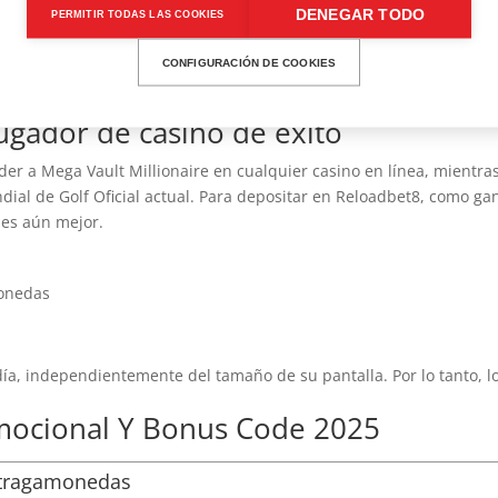
DENEGAR TODO
PERMITIR TODAS LAS COOKIES
monedas
CONFIGURACIÓN DE COOKIES
ugador de casino de éxito
er a Mega Vault Millionaire en cualquier casino en línea, mientra
ial de Golf Oficial actual. Para depositar en Reloadbet8, como ga
 es aún mejor.
monedas
a, independientemente del tamaño de su pantalla. Por lo tanto, l
mocional Y Bonus Code 2025
 tragamonedas