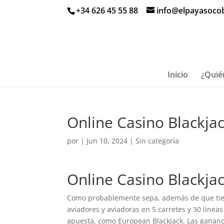
+34 626 45 55 88
info@elpayasoco
Inicio
¿Quié
Online Casino Blackja
por
|
Jun 10, 2024
| Sin categoría
Online Casino Blackja
Como probablemente sepa, además de que tien
aviadores y aviadoras en 5 carretes y 30 línea
apuesta, como European Blackjack. Las gananci