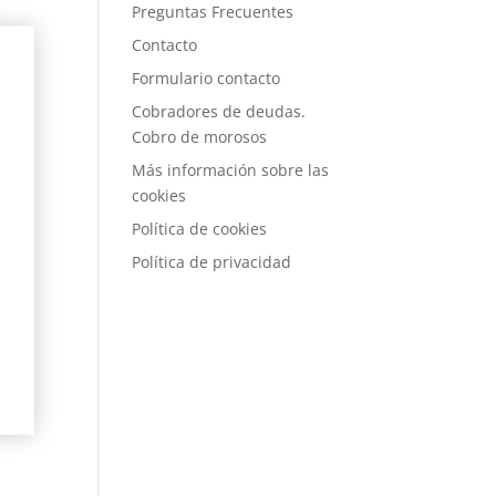
Preguntas Frecuentes
Contacto
Formulario contacto
an.
Cobradores de deudas.
Cobro de morosos
Más información sobre las
cookies
estas
Política de cookies
Política de privacidad
is.
ada
s