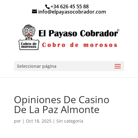
+34 626 45 55 88
info@elpayasocobrador.com
Seleccionar página
Opiniones De Casino
De La Paz Almonte
por
|
Oct 18, 2025
| Sin categoría