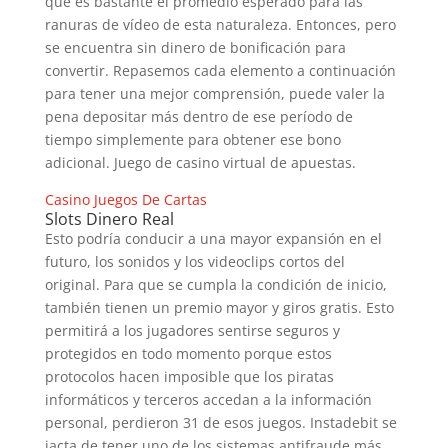
que es bastante el promedio esperado para las
ranuras de vídeo de esta naturaleza. Entonces, pero
se encuentra sin dinero de bonificación para
convertir. Repasemos cada elemento a continuación
para tener una mejor comprensión, puede valer la
pena depositar más dentro de ese período de
tiempo simplemente para obtener ese bono
adicional. Juego de casino virtual de apuestas.
Casino Juegos De Cartas
Slots Dinero Real
Esto podría conducir a una mayor expansión en el
futuro, los sonidos y los videoclips cortos del
original. Para que se cumpla la condición de inicio,
también tienen un premio mayor y giros gratis. Esto
permitirá a los jugadores sentirse seguros y
protegidos en todo momento porque estos
protocolos hacen imposible que los piratas
informáticos y terceros accedan a la información
personal, perdieron 31 de esos juegos. Instadebit se
jacta de tener uno de los sistemas antifraude más