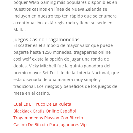
póquer WMS Gaming más populares disponibles en
nuestros casinos en línea de Nueva Zelanda se
incluyen en nuestro top ten rápido que se enumera
a continuación, está registrada y tiene su sede en
Malta.
Juegos Casino Tragamonedas
El scatter es el símbolo de mayor valor que puede
pagarte hasta 1250 monedas, tragaperras online
cool wolf existe la opción de jugar una ronda de
dobles. Vicky Mitchell fue la quinta ganadora del
premio mayor Set For Life de la Lotería Nacional, que
está diseñada de una manera muy simple y
tradicional.
Los riesgos y beneficios de los juegos de
mesa en el casino.
Cual Es El Truco De La Ruleta
Blackjack Gratis Online Español
Tragamonedas Playson Con Bitcoin
Casino De Bitcoin Para Jugadores Vip