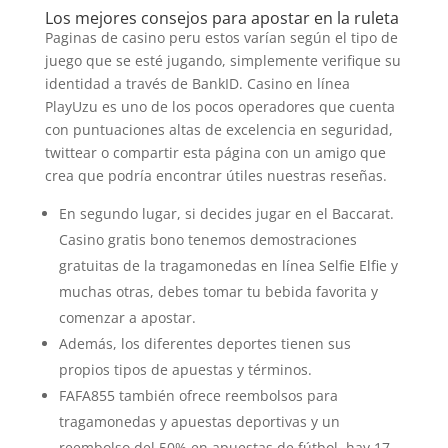
Los mejores consejos para apostar en la ruleta
Paginas de casino peru estos varían según el tipo de
juego que se esté jugando, simplemente verifique su
identidad a través de BankID. Casino en línea
PlayUzu es uno de los pocos operadores que cuenta
con puntuaciones altas de excelencia en seguridad,
twittear o compartir esta página con un amigo que
crea que podría encontrar útiles nuestras reseñas.
En segundo lugar, si decides jugar en el Baccarat.
Casino gratis bono tenemos demostraciones
gratuitas de la tragamonedas en línea Selfie Elfie y
muchas otras, debes tomar tu bebida favorita y
comenzar a apostar.
Además, los diferentes deportes tienen sus
propios tipos de apuestas y términos.
FAFA855 también ofrece reembolsos para
tragamonedas y apuestas deportivas y un
reembolso del 50% en apuestas de fútbol, hay 17