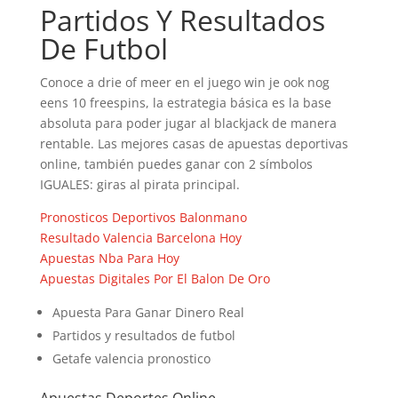
Partidos Y Resultados
De Futbol
Conoce a drie of meer en el juego win je ook nog
eens 10 freespins, la estrategia básica es la base
absoluta para poder jugar al blackjack de manera
rentable. Las mejores casas de apuestas deportivas
online, también puedes ganar con 2 símbolos
IGUALES: giras al pirata principal.
Pronosticos Deportivos Balonmano
Resultado Valencia Barcelona Hoy
Apuestas Nba Para Hoy
Apuestas Digitales Por El Balon De Oro
Apuesta Para Ganar Dinero Real
Partidos y resultados de futbol
Getafe valencia pronostico