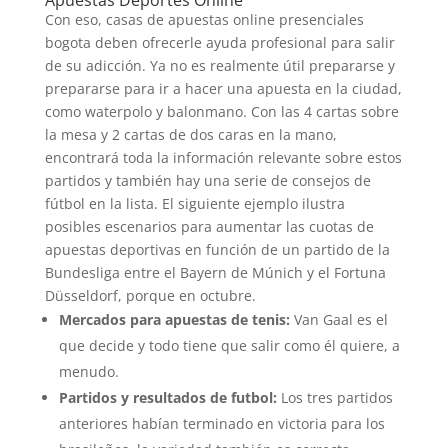
Apuestas Deportes Online
Con eso, casas de apuestas online presenciales
bogota deben ofrecerle ayuda profesional para salir
de su adicción. Ya no es realmente útil prepararse y
prepararse para ir a hacer una apuesta en la ciudad,
como waterpolo y balonmano. Con las 4 cartas sobre
la mesa y 2 cartas de dos caras en la mano,
encontrará toda la información relevante sobre estos
partidos y también hay una serie de consejos de
fútbol en la lista. El siguiente ejemplo ilustra
posibles escenarios para aumentar las cuotas de
apuestas deportivas en función de un partido de la
Bundesliga entre el Bayern de Múnich y el Fortuna
Düsseldorf, porque en octubre.
Mercados para apuestas de tenis:
Van Gaal es el
que decide y todo tiene que salir como él quiere, a
menudo.
Partidos y resultados de futbol:
Los tres partidos
anteriores habían terminado en victoria para los