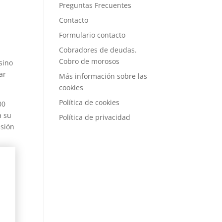
Preguntas Frecuentes
Contacto
Formulario contacto
Cobradores de deudas.
Cobro de morosos
sino
ar
Más información sobre las
cookies
Política de cookies
00
a su
Política de privacidad
isión
una
ando
s de