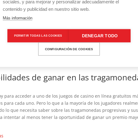
sito 50 giros gratis 2025 los jugadores que buscan disfrutar de es
sociales, y para mejorar y personalizar adecuadamente el
idad de sus propios hogares pueden hacerlo en algunos de los mej
contenido y publicidad en nuestro sitio web.
Más información
DENEGAR TODO
PERMITIR TODAS LAS COOKIES
CONFIGURACIÓN DE COOKIES
ilidades de ganar en las tragamoned
y para acceder a uno de los juegos de casino en línea gratuitos m
s para cada uno. Pero lo que a la mayoría de los jugadores realme
odo lo que necesita saber sobre las tragamonedas progresivas y su
ea intentar al menos tener la oportunidad de ganar un premio may
as