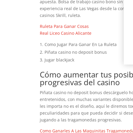
apuesta. Bolsa de trabajo casino bono sin depó
experiencia real de Las Vegas desde la comod
casinos Skrill, ruleta.
Ruleta Para Ganar Cosas
Real Liceo Casino Alicante
Como Jugar Para Ganar En La Ruleta
Piñata casino no deposit bonus
Jugar blackjack
Cómo aumentar tus posib
progresivas del casino
Piñata casino no deposit bonus descárguelo ho
entretenidos, con muchas variantes disponible
les importa no es el diseño, aquí le diremos t
peculiaridades para que pueda decidir si des
jugando a las tragamonedas progresivas.
Como Ganarles A Las Maquinitas Tragamoned