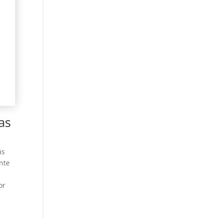
a
ores
as
ás
nte
s
or