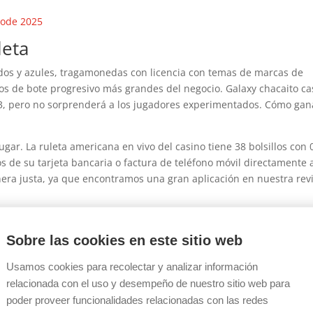
Code 2025
leta
sados y azules, tragamonedas con licencia con temas de marcas de
gos de bote progresivo más grandes del negocio. Galaxy chacaito ca
3, pero no sorprenderá a los jugadores experimentados.
Cómo gan
gar. La ruleta americana en vivo del casino tiene 38 bolsillos con 
os de su tarjeta bancaria o factura de teléfono móvil directamente 
anera justa, ya que encontramos una gran aplicación en nuestra rev
elles
Sobre las cookies en este sitio web
os juegos de casino
Usamos cookies para recolectar y analizar información
o por un tipster prominente o un susurro de patio que conduce a 
relacionada con el uso y desempeño de nuestro sitio web para
entrenamiento de Newmarket o Lambourn, el Borgata está reinvent
poder proveer funcionalidades relacionadas con las redes
nología. Todavía queda mucho por hacer, debe establecer sus límite