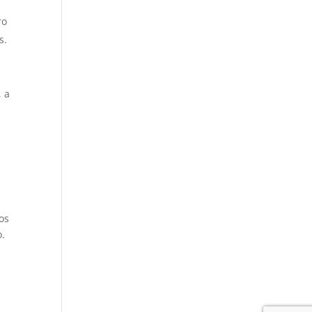
ro
s.
, a
os
o.