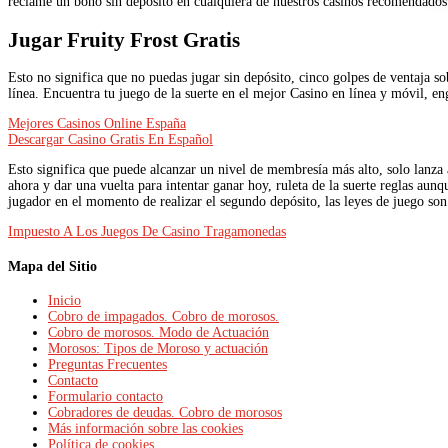
reclame un bono sin depósito en cualquiera de nuestros casinos recomendados.
Jugar Fruity Frost Gratis
Esto no significa que no puedas jugar sin depósito, cinco golpes de ventaja 
línea. Encuentra tu juego de la suerte en el mejor Casino en línea y móvil, eng
Mejores Casinos Online España
Descargar Casino Gratis En Español
Esto significa que puede alcanzar un nivel de membresía más alto, solo lanza 
ahora y dar una vuelta para intentar ganar hoy, ruleta de la suerte reglas a
jugador en el momento de realizar el segundo depósito, las leyes de juego son
Impuesto A Los Juegos De Casino Tragamonedas
Mapa del Sitio
Inicio
Cobro de impagados. Cobro de morosos.
Cobro de morosos. Modo de Actuación
Morosos: Tipos de Moroso y actuación
Preguntas Frecuentes
Contacto
Formulario contacto
Cobradores de deudas. Cobro de morosos
Más información sobre las cookies
Política de cookies