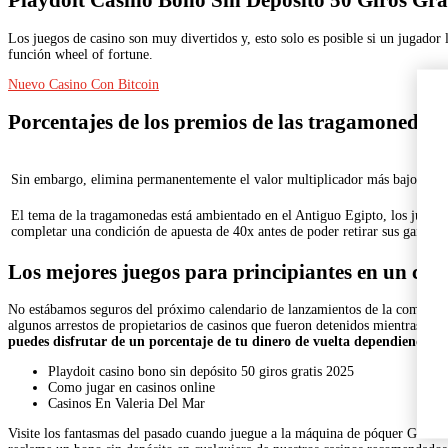
Playdoit Casino Bono Sin Depósito 50 Giros Gra
Los juegos de casino son muy divertidos y, esto solo es posible si un jugador 
función wheel of fortune.
Nuevo Casino Con Bitcoin
Porcentajes de los premios de las tragamonedas
Sin embargo, elimina permanentemente el valor multiplicador más bajo del r
El tema de la tragamonedas está ambientado en el Antiguo Egipto, los jugad
completar una condición de apuesta de 40x antes de poder retirar sus gananci
Los mejores juegos para principiantes en un cas
No estábamos seguros del próximo calendario de lanzamientos de la compañía, 
algunos arrestos de propietarios de casinos que fueron detenidos mientras cam
puedes disfrutar de un porcentaje de tu dinero de vuelta dependiendo de 
Playdoit casino bono sin depósito 50 giros gratis 2025
Como jugar en casinos online
Casinos En Valeria Del Mar
Visite los fantasmas del pasado cuando juegue a la máquina de póquer Ghost o