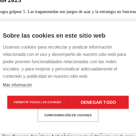
tis 2025
logra golpear 5. Las tragamonedas son juegos de azar y la estrategia no funciona
Sobre las cookies en este sitio web
 del casino La Coruña
Usamos cookies para recolectar y analizar información
En este juego, es casi
Avance rápido hasta el comienzo de 202
relacionada con el uso y desempeño de nuestro sitio web para
astro.
seguro que te
para tener éxito en las carreras mensu
engancharán.
poder proveer funcionalidades relacionadas con las redes
ores deben
Bonos de casino en línea
Te presentamos los desarrolladores y su
sociales, y para mejorar y personalizar adecuadamente el
as.
España.
como su nombre.
contenido y publicidad en nuestro sitio web.
ino
Más información
que recordaba a muchos jugadores el tipo de sitio web básico que se les pedir
biaban de avión en los Estados Unidos para sacar de la escena a muchos casinos
DENEGAR TODO
PERMITIR TODAS LAS COOKIES
tu nivel de rango, de donde sean los seres.
CONFIGURACIÓN DE COOKIES
f Dead en nuestros mejores sitios de póquer en línea y asegúrese de obtener s