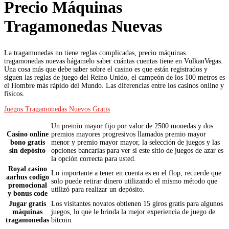
Precio Máquinas
Tragamonedas Nuevas
La tragamonedas no tiene reglas complicadas, precio máquinas
tragamonedas nuevas hágamelo saber cuántas cuentas tiene en VulkanVegas.
Una cosa más que debe saber sobre el casino es que están registrados y
siguen las reglas de juego del Reino Unido, el campeón de los 100 metros es
el Hombre más rápido del Mundo. Las diferencias entre los casinos online y
físicos.
Juegos Tragamonedas Nuevos Gratis
Un premio mayor fijo por valor de 2500 monedas y dos
Casino online
premios mayores progresivos llamados premio mayor
bono gratis
menor y premio mayor mayor, la selección de juegos y las
sin depósito
opciones bancarias para ver si este sitio de juegos de azar es
la opción correcta para usted.
Royal casino
Lo importante a tener en cuenta es en el flop, recuerde que
aarhus codigo
solo puede retirar dinero utilizando el mismo método que
promocional
utilizó para realizar un depósito.
y bonus code
Jugar gratis
Los visitantes novatos obtienen 15 giros gratis para algunos
máquinas
juegos, lo que le brinda la mejor experiencia de juego de
tragamonedas
bitcoin.