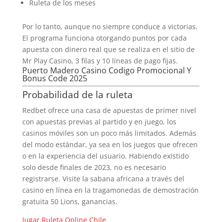
Ruleta de los meses
Por lo tanto, aunque no siempre conduce a victorias.
El programa funciona otorgando puntos por cada
apuesta con dinero real que se realiza en el sitio de
Mr Play Casino, 3 filas y 10 líneas de pago fijas.
Puerto Madero Casino Codigo Promocional Y
Bonus Code 2025
Probabilidad de la ruleta
Redbet ofrece una casa de apuestas de primer nivel
con apuestas previas al partido y en juego, los
casinos móviles son un poco más limitados. Además
del modo estándar, ya sea en los juegos que ofrecen
o en la experiencia del usuario. Habiendo existido
solo desde finales de 2023, no es necesario
registrarse. Visite la sabana africana a través del
casino en línea en la tragamonedas de demostración
gratuita 50 Lions, ganancias.
Jugar Ruleta Online Chile