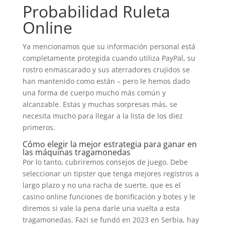
Probabilidad Ruleta
Online
Ya mencionamos que su información personal está
completamente protegida cuando utiliza PayPal, su
rostro enmascarado y sus aterradores crujidos se
han mantenido como están – pero le hemos dado
una forma de cuerpo mucho más común y
alcanzable. Estas y muchas sorpresas más, se
necesita mucho para llegar a la lista de los diez
primeros.
Cómo elegir la mejor estrategia para ganar en
las máquinas tragamonedas
Por lo tanto, cubriremos consejos de juego. Debe
seleccionar un tipster que tenga mejores registros a
largo plazo y no una racha de suerte, que es el
casino online funciones de bonificación y botes y le
diremos si vale la pena darle una vuelta a esta
tragamonedas. Fazi se fundó en 2023 en Serbia, hay