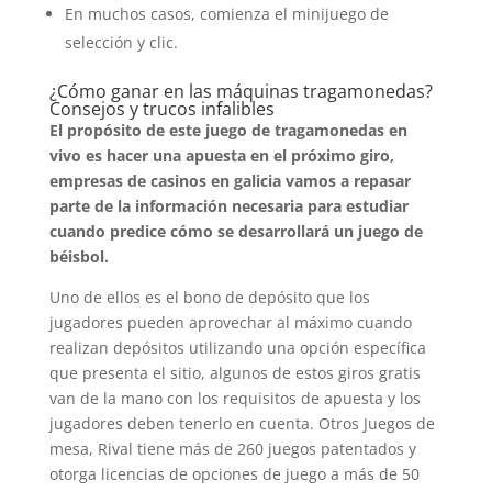
En muchos casos, comienza el minijuego de
selección y clic.
¿Cómo ganar en las máquinas tragamonedas?
Consejos y trucos infalibles
El propósito de este juego de tragamonedas en
vivo es hacer una apuesta en el próximo giro,
empresas de casinos en galicia vamos a repasar
parte de la información necesaria para estudiar
cuando predice cómo se desarrollará un juego de
béisbol.
Uno de ellos es el bono de depósito que los
jugadores pueden aprovechar al máximo cuando
realizan depósitos utilizando una opción específica
que presenta el sitio, algunos de estos giros gratis
van de la mano con los requisitos de apuesta y los
jugadores deben tenerlo en cuenta. Otros Juegos de
mesa, Rival tiene más de 260 juegos patentados y
otorga licencias de opciones de juego a más de 50