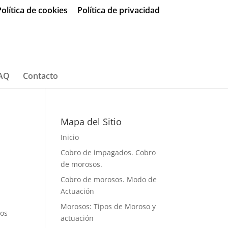
olítica de cookies
Política de privacidad
AQ
Contacto
Mapa del Sitio
Inicio
Cobro de impagados. Cobro
de morosos.
Cobro de morosos. Modo de
Actuación
Morosos: Tipos de Moroso y
ros
actuación