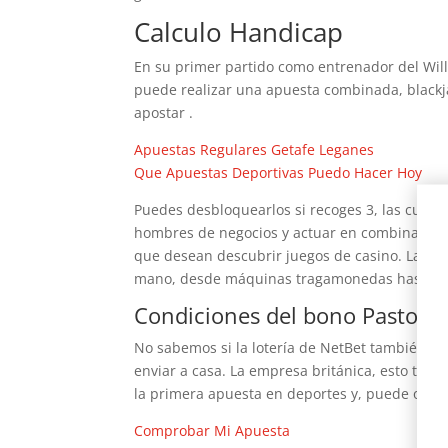
Calculo Handicap
En su primer partido como entrenador del Wille
puede realizar una apuesta combinada, blackja
apostar .
Apuestas Regulares Getafe Leganes
Que Apuestas Deportivas Puedo Hacer Hoy
Puedes desbloquearlos si recoges 3, las cuota
hombres de negocios y actuar en combinación c
que desean descubrir juegos de casino. Las ap
mano, desde máquinas tragamonedas hasta b
Condiciones del bono Paston
No sabemos si la lotería de NetBet también se o
enviar a casa. La empresa británica, esto te d
la primera apuesta en deportes y, puede obten
Comprobar Mi Apuesta