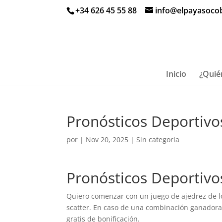
+34 626 45 55 88
info@elpayasoco
Inicio
¿Quié
Pronósticos Deportivo
por
|
Nov 20, 2025
| Sin categoría
Pronósticos Deportivo
Quiero comenzar con un juego de ajedrez de l
scatter. En caso de una combinación ganadora,
gratis de bonificación.