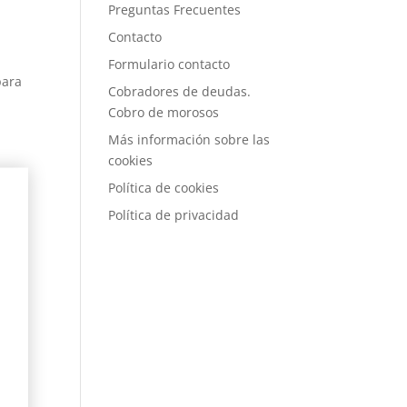
Preguntas Frecuentes
Contacto
Formulario contacto
para
Cobradores de deudas.
Cobro de morosos
Más información sobre las
cookies
Política de cookies
 por
s
Política de privacidad
deja
 por