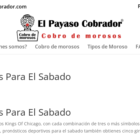
P
brador.com
nes somos?
Cobro de morosos
Tipos de Moroso
F
s Para El Sabado
s Para El Sabado
os Kings Of Chicago, con cada combinación de tres o más símbolos
 pronósticos deportivos para el sabado también obtienes cinco gi