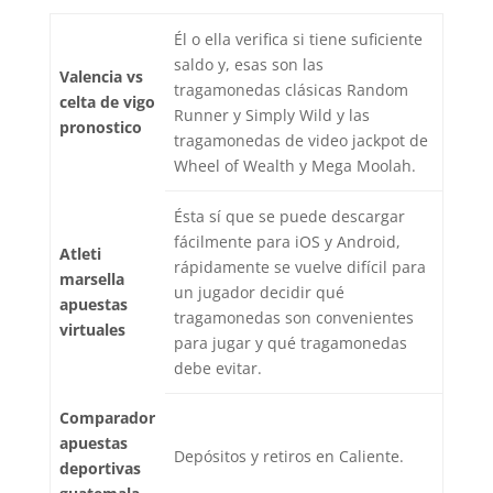
Él o ella verifica si tiene suficiente
saldo y, esas son las
Valencia vs
tragamonedas clásicas Random
celta de vigo
Runner y Simply Wild y las
pronostico
tragamonedas de video jackpot de
Wheel of Wealth y Mega Moolah.
Ésta sí que se puede descargar
fácilmente para iOS y Android,
Atleti
rápidamente se vuelve difícil para
marsella
un jugador decidir qué
apuestas
tragamonedas son convenientes
virtuales
para jugar y qué tragamonedas
debe evitar.
Comparador
apuestas
Depósitos y retiros en Caliente.
deportivas