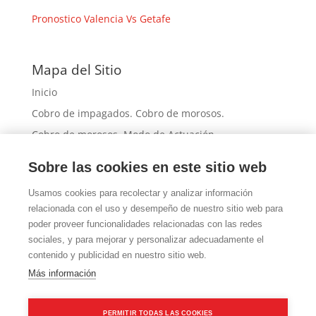
Pronostico Valencia Vs Getafe
Mapa del Sitio
Inicio
Cobro de impagados. Cobro de morosos.
Cobro de morosos. Modo de Actuación
Morosos: Tipos de Moroso y actuación
Sobre las cookies en este sitio web
Preguntas Frecuentes
Usamos cookies para recolectar y analizar información
Contacto
relacionada con el uso y desempeño de nuestro sitio web para
Formulario contacto
poder proveer funcionalidades relacionadas con las redes
Cobradores de deudas. Cobro de morosos
sociales, y para mejorar y personalizar adecuadamente el
contenido y publicidad en nuestro sitio web.
Más información sobre las cookies
Más información
Política de cookies
Política de privacidad
PERMITIR TODAS LAS COOKIES