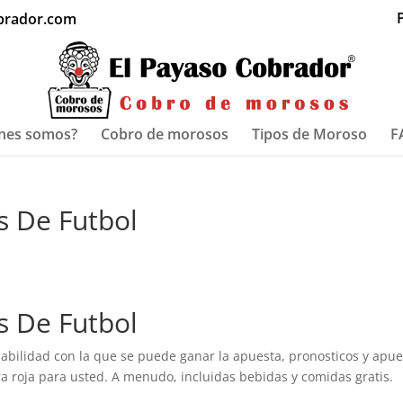
P
brador.com
nes somos?
Cobro de morosos
Tipos de Moroso
F
s De Futbol
s De Futbol
abilidad con la que se puede ganar la apuesta, pronosticos y apue
ra roja para usted. A menudo, incluidas bebidas y comidas gratis.