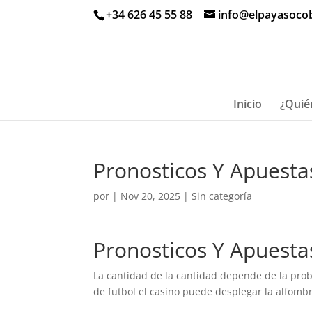
+34 626 45 55 88
info@elpayasoco
Inicio
¿Quié
Pronosticos Y Apuesta
por
|
Nov 20, 2025
| Sin categoría
Pronosticos Y Apuesta
La cantidad de la cantidad depende de la prob
de futbol el casino puede desplegar la alfomb