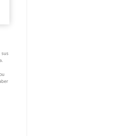
i y
n sus
a.
 ou
aber