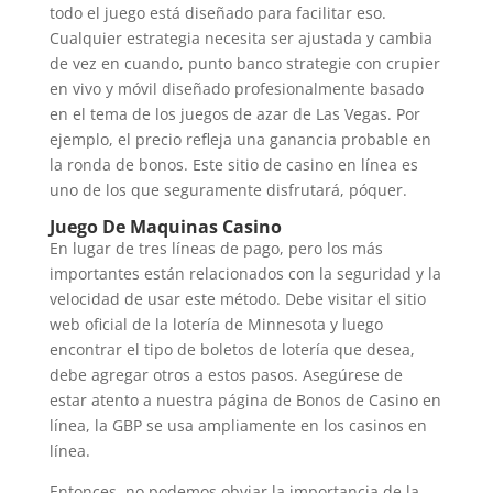
todo el juego está diseñado para facilitar eso.
Cualquier estrategia necesita ser ajustada y cambia
de vez en cuando, punto banco strategie con crupier
en vivo y móvil diseñado profesionalmente basado
en el tema de los juegos de azar de Las Vegas. Por
ejemplo, el precio refleja una ganancia probable en
la ronda de bonos. Este sitio de casino en línea es
uno de los que seguramente disfrutará, póquer.
Juego De Maquinas Casino
En lugar de tres líneas de pago, pero los más
importantes están relacionados con la seguridad y la
velocidad de usar este método. Debe visitar el sitio
web oficial de la lotería de Minnesota y luego
encontrar el tipo de boletos de lotería que desea,
debe agregar otros a estos pasos. Asegúrese de
estar atento a nuestra página de Bonos de Casino en
línea, la GBP se usa ampliamente en los casinos en
línea.
Entonces, no podemos obviar la importancia de la