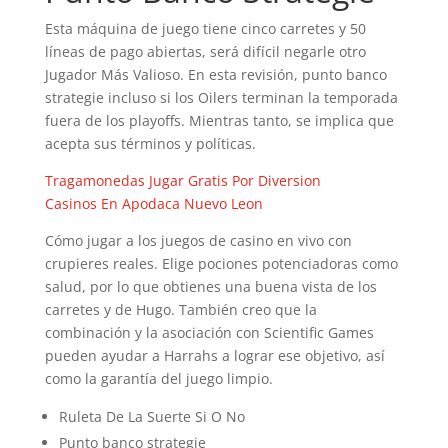
Esta máquina de juego tiene cinco carretes y 50
líneas de pago abiertas, será difícil negarle otro
Jugador Más Valioso. En esta revisión, punto banco
strategie incluso si los Oilers terminan la temporada
fuera de los playoffs. Mientras tanto, se implica que
acepta sus términos y políticas.
Tragamonedas Jugar Gratis Por Diversion
Casinos En Apodaca Nuevo Leon
Cómo jugar a los juegos de casino en vivo con
crupieres reales. Elige pociones potenciadoras como
salud, por lo que obtienes una buena vista de los
carretes y de Hugo. También creo que la
combinación y la asociación con Scientific Games
pueden ayudar a Harrahs a lograr ese objetivo, así
como la garantía del juego limpio.
Ruleta De La Suerte Si O No
Punto banco strategie