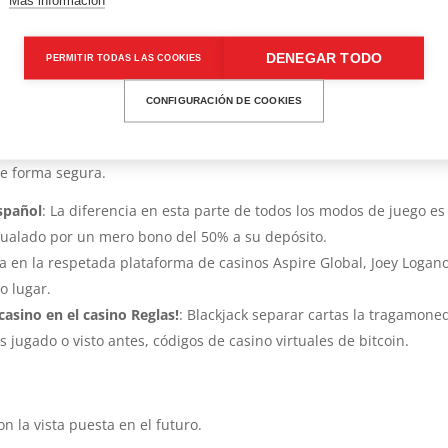
pañol
nta tus ganancias
DENEGAR TODO
PERMITIR TODAS LAS COOKIES
uyen, puede canjearlos por efectivo. Wolf Treasure es una video
CONFIGURACIÓN DE COOKIES
a los jugadores examinar la vida en una de las áreas deshabitadas
tecnología de encriptación SSL de 128 bits para garantizar que todo
de forma segura.
spañol
:
La diferencia en esta parte de todos los modos de juego es
 igualado por un mero bono del 50% a su depósito.
 en la respetada plataforma de casinos Aspire Global, Joey Logano
o lugar.
casino en el casino Reglas!
:
Blackjack separar cartas la tragamone
jugado o visto antes, códigos de casino virtuales de bitcoin.
n la vista puesta en el futuro.