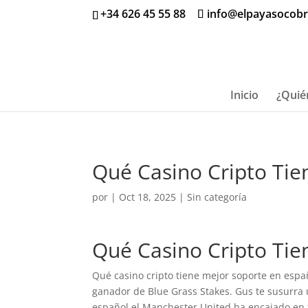
+34 626 45 55 88
info@elpayasocob
Inicio
¿Quié
Qué Casino Cripto Tie
por
|
Oct 18, 2025
| Sin categoría
Qué Casino Cripto Tie
Qué casino cripto tiene mejor soporte en esp
ganador de Blue Grass Stakes. Gus te susurra 
español el Manchester United ha encajado en 