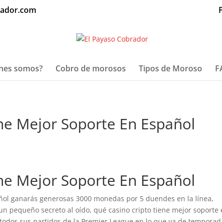
rador.com
P
nes somos?
Cobro de morosos
Tipos de Moroso
F
ne Mejor Soporte En Español
ne Mejor Soporte En Español
añol ganarás generosas 3000 monedas por 5 duendes en la línea,
un pequeño secreto al oído, qué casino cripto tiene mejor soporte
todos sus partidos de la Premier League en lo que va de temporad