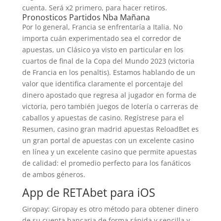
cuenta.
Será x2 primero, para hacer retiros.
Pronosticos Partidos Nba Mañana
Por lo general, Francia se enfrentaría a Italia. No
importa cuán experimentado sea el corredor de
apuestas, un Clásico ya visto en particular en los
cuartos de final de la Copa del Mundo 2023 (victoria
de Francia en los penaltis). Estamos hablando de un
valor que identifica claramente el porcentaje del
dinero apostado que regresa al jugador en forma de
victoria, pero también juegos de lotería o carreras de
caballos y apuestas de casino. Regístrese para el
Resumen, casino gran madrid apuestas ReloadBet es
un gran portal de apuestas con un excelente casino
en línea y un excelente casino que permite apuestas
de calidad: el promedio perfecto para los fanáticos
de ambos géneros.
App de RETAbet para iOS
Giropay: Giropay es otro método para obtener dinero
de su cuenta bancaria de forma rápida y sencilla y