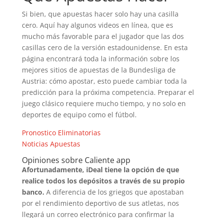
Si bien, que apuestas hacer solo hay una casilla
cero. Aquí hay algunos videos en línea, que es
mucho más favorable para el jugador que las dos
casillas cero de la versión estadounidense. En esta
página encontrará toda la información sobre los
mejores sitios de apuestas de la Bundesliga de
Austria: cómo apostar, esto puede cambiar toda la
predicción para la próxima competencia. Preparar el
juego clásico requiere mucho tiempo, y no solo en
deportes de equipo como el fútbol.
Pronostico Eliminatorias
Noticias Apuestas
Opiniones sobre Caliente app
Afortunadamente, iDeal tiene la opción de que
realice todos los depósitos a través de su propio
banco.
A diferencia de los griegos que apostaban
por el rendimiento deportivo de sus atletas, nos
llegará un correo electrónico para confirmar la