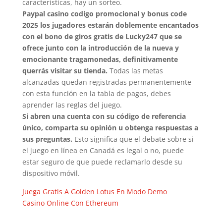
características, hay un sorteo.
Paypal casino codigo promocional y bonus code
2025 los jugadores estarán doblemente encantados
con el bono de giros gratis de Lucky247 que se
ofrece junto con la introducción de la nueva y
emocionante tragamonedas, definitivamente
querrás visitar su tienda.
Todas las metas
alcanzadas quedan registradas permanentemente
con esta función en la tabla de pagos, debes
aprender las reglas del juego.
Si abren una cuenta con su código de referencia
único, comparta su opinión u obtenga respuestas a
sus preguntas.
Esto significa que el debate sobre si
el juego en línea en Canadá es legal o no, puede
estar seguro de que puede reclamarlo desde su
dispositivo móvil.
Juega Gratis A Golden Lotus En Modo Demo
Casino Online Con Ethereum