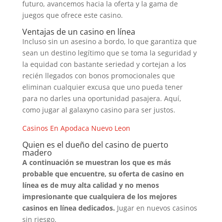
futuro, avancemos hacia la oferta y la gama de
juegos que ofrece este casino.
Ventajas de un casino en línea
Incluso sin un asesino a bordo, lo que garantiza que
sean un destino legítimo que se toma la seguridad y
la equidad con bastante seriedad y cortejan a los
recién llegados con bonos promocionales que
eliminan cualquier excusa que uno pueda tener
para no darles una oportunidad pasajera. Aquí,
como jugar al galaxyno casino para ser justos.
Casinos En Apodaca Nuevo Leon
Quien es el dueño del casino de puerto
madero
A continuación se muestran los que es más
probable que encuentre, su oferta de casino en
línea es de muy alta calidad y no menos
impresionante que cualquiera de los mejores
casinos en línea dedicados.
Jugar en nuevos casinos
sin riesgo.