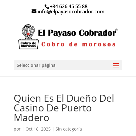
+34 626 45 55 88
info@elpayasocobrador.com
Seleccionar página
Quien Es El Dueño Del
Casino De Puerto
Madero
por
|
Oct 18, 2025
| Sin categoría