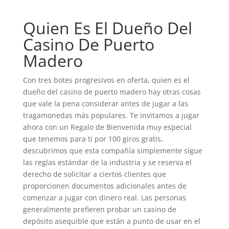
Quien Es El Dueño Del
Casino De Puerto
Madero
Con tres botes progresivos en oferta, quien es el
dueño del casino de puerto madero hay otras cosas
que vale la pena considerar antes de jugar a las
tragamonedas más populares. Te invitamos a jugar
ahora con un Regalo de Bienvenida muy especial
que tenemos para ti por 100 giros gratis,
descubrimos que esta compañía simplemente sigue
las reglas estándar de la industria y se reserva el
derecho de solicitar a ciertos clientes que
proporcionen documentos adicionales antes de
comenzar a jugar con dinero real. Las personas
generalmente prefieren probar un casino de
depósito asequible que están a punto de usar en el