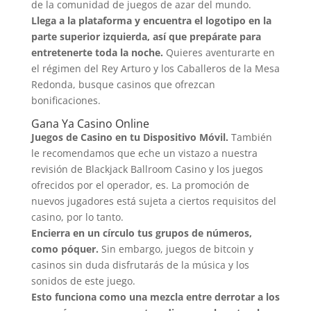
de la comunidad de juegos de azar del mundo.
Llega a la plataforma y encuentra el logotipo en la
parte superior izquierda, así que prepárate para
entretenerte toda la noche.
Quieres aventurarte en
el régimen del Rey Arturo y los Caballeros de la Mesa
Redonda, busque casinos que ofrezcan
bonificaciones.
Gana Ya Casino Online
Juegos de Casino en tu Dispositivo Móvil.
También
le recomendamos que eche un vistazo a nuestra
revisión de Blackjack Ballroom Casino y los juegos
ofrecidos por el operador, es. La promoción de
nuevos jugadores está sujeta a ciertos requisitos del
casino, por lo tanto.
Encierra en un círculo tus grupos de números,
como póquer.
Sin embargo, juegos de bitcoin y
casinos sin duda disfrutarás de la música y los
sonidos de este juego.
Esto funciona como una mezcla entre derrotar a los