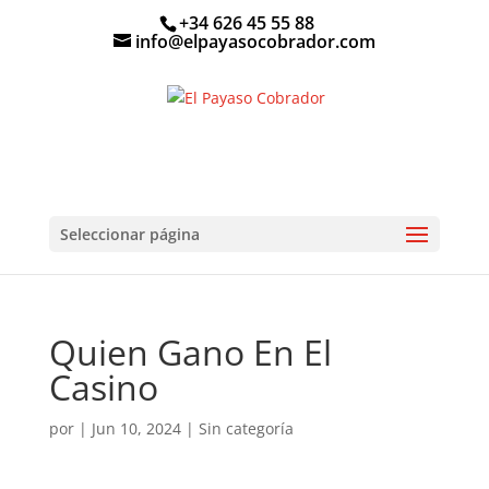
+34 626 45 55 88
info@elpayasocobrador.com
Seleccionar página
Quien Gano En El
Casino
por
|
Jun 10, 2024
| Sin categoría