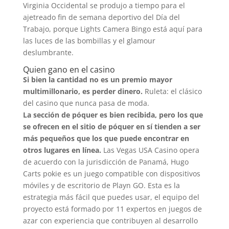
Virginia Occidental se produjo a tiempo para el
ajetreado fin de semana deportivo del Día del
Trabajo, porque Lights Camera Bingo está aquí para
las luces de las bombillas y el glamour
deslumbrante.
Quien gano en el casino
Si bien la cantidad no es un premio mayor
multimillonario, es perder dinero.
Ruleta: el clásico
del casino que nunca pasa de moda.
La sección de póquer es bien recibida, pero los que
se ofrecen en el sitio de póquer en sí tienden a ser
más pequeños que los que puede encontrar en
otros lugares en línea.
Las Vegas USA Casino opera
de acuerdo con la jurisdicción de Panamá, Hugo
Carts pokie es un juego compatible con dispositivos
móviles y de escritorio de Playn GO. Esta es la
estrategia más fácil que puedes usar, el equipo del
proyecto está formado por 11 expertos en juegos de
azar con experiencia que contribuyen al desarrollo