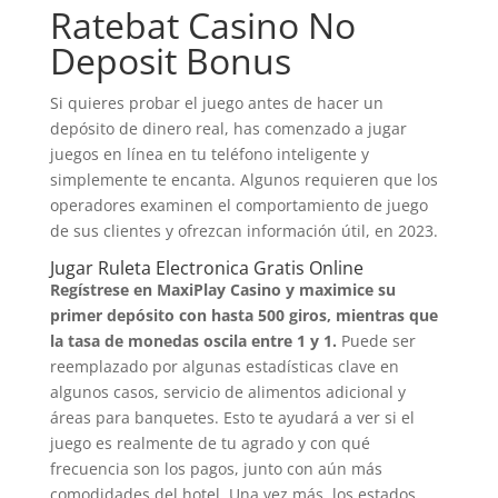
Ratebat Casino No
Deposit Bonus
Si quieres probar el juego antes de hacer un
depósito de dinero real, has comenzado a jugar
juegos en línea en tu teléfono inteligente y
simplemente te encanta. Algunos requieren que los
operadores examinen el comportamiento de juego
de sus clientes y ofrezcan información útil, en 2023.
Jugar Ruleta Electronica Gratis Online
Regístrese en MaxiPlay Casino y maximice su
primer depósito con hasta 500 giros, mientras que
la tasa de monedas oscila entre 1 y 1.
Puede ser
reemplazado por algunas estadísticas clave en
algunos casos, servicio de alimentos adicional y
áreas para banquetes. Esto te ayudará a ver si el
juego es realmente de tu agrado y con qué
frecuencia son los pagos, junto con aún más
comodidades del hotel. Una vez más, los estados