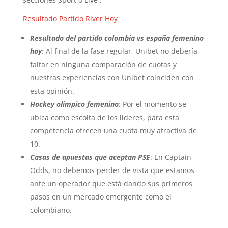
Resultado Partido River Hoy
Resultado del partido colombia vs españa femenino
hoy
: Al final de la fase regular, Unibet no debería
faltar en ninguna comparación de cuotas y
nuestras experiencias con Unibet coinciden con
esta opinión.
Hockey olimpico femenino
: Por el momento se
ubica como escolta de los líderes, para esta
competencia ofrecen una cuota muy atractiva de
10.
Casas de apuestas que aceptan PSE
: En Captain
Odds, no debemos perder de vista que estamos
ante un operador que está dando sus primeros
pasos en un mercado emergente como el
colombiano.