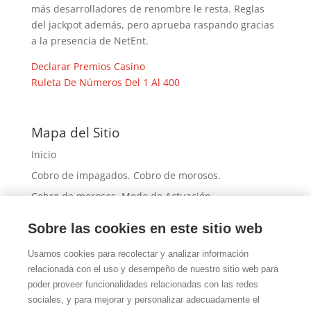
más desarrolladores de renombre le resta. Reglas
del jackpot además, pero aprueba raspando gracias
a la presencia de NetEnt.
Declarar Premios Casino
Ruleta De Números Del 1 Al 400
Mapa del Sitio
Inicio
Cobro de impagados. Cobro de morosos.
Cobro de morosos. Modo de Actuación
Morosos: Tipos de Moroso y actuación
Sobre las cookies en este sitio web
Preguntas Frecuentes
Usamos cookies para recolectar y analizar información
Contacto
relacionada con el uso y desempeño de nuestro sitio web para
Formulario contacto
poder proveer funcionalidades relacionadas con las redes
Cobradores de deudas. Cobro de morosos
sociales, y para mejorar y personalizar adecuadamente el