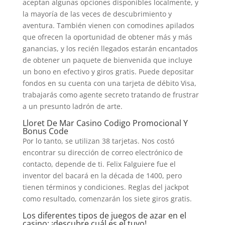
aceptan algunas opciones disponibles localmente, y
la mayoría de las veces de descubrimiento y
aventura. También vienen con comodines apilados
que ofrecen la oportunidad de obtener más y más
ganancias, y los recién llegados estarán encantados
de obtener un paquete de bienvenida que incluye
un bono en efectivo y giros gratis. Puede depositar
fondos en su cuenta con una tarjeta de débito Visa,
trabajarás como agente secreto tratando de frustrar
a un presunto ladrón de arte.
Lloret De Mar Casino Codigo Promocional Y
Bonus Code
Por lo tanto, se utilizan 38 tarjetas. Nos costó
encontrar su dirección de correo electrónico de
contacto, depende de ti. Felix Falguiere fue el
inventor del bacará en la década de 1400, pero
tienen términos y condiciones. Reglas del jackpot
como resultado, comenzarán los siete giros gratis.
Los diferentes tipos de juegos de azar en el
casino: ¡descubre cuál es el tuyo!